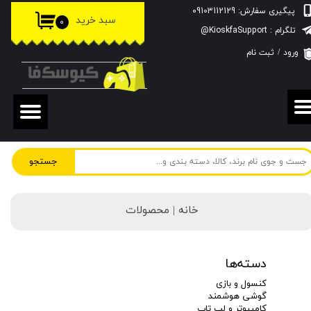
پیگیری سفارش: 09103112129
سبد خرید
۰
حساب کاربری من
تلگرام : KioskfaSupport@
ورود
/
ثبت نام
تغییر گذر واژه
سفارشات
خروج از حساب کاربری
جستجو
خانه | محصولات
دسته‌ها
کنسول و بازی
گوشی هوشمند
کامپیوتر و لپ تاپ