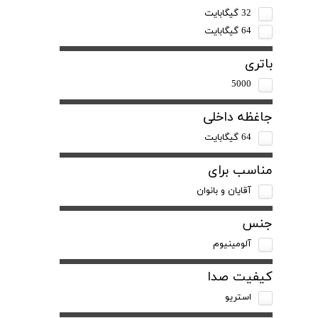
32 گیگابایت
64 گیگابایت
باتری
5000
جاغظه داخلی
64 گیگابایت
مناسب برای
آقایان و بانوان
جنس
آلومینیوم
کیفیت صدا
استریو