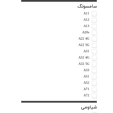
سامسونگ
A11
A12
A13
A20s
A22 4G
A22 5G
A31
A32 4G
A32 5G
A33
A51
A52
A71
A72
شیاومی