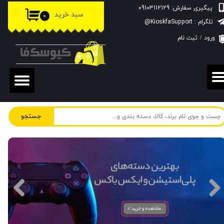
پیگیری سفارش: 09103112129
سبد خرید
۰
حساب کاربری من
تلگرام : KioskfaSupport@
ورود
/
ثبت نام
تغییر گذر واژه
سفارشات
خروج از حساب کاربری
جستجو