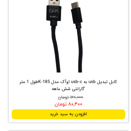
کابل تبدیل usb به usb-c اوآک مدل K-185طول 1 متر
'گارانتی شش ماهه
۱۲۰,۰۰۰ تومان
۸۰,۴۰۰ تومان
افزودن به سبد خرید