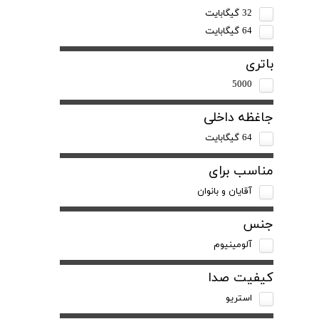
32 گیگابایت
64 گیگابایت
باتری
5000
جاغظه داخلی
64 گیگابایت
مناسب برای
آقایان و بانوان
جنس
آلومینیوم
کیفیت صدا
استریو