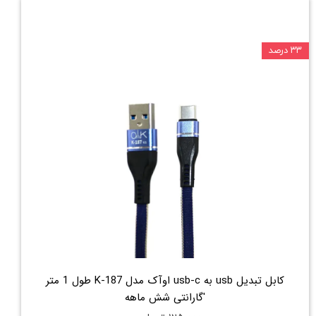
۳۳ درصد
کابل تبدیل usb به usb-c اوآک مدل K-187 طول 1 متر
'گارانتی شش ماهه