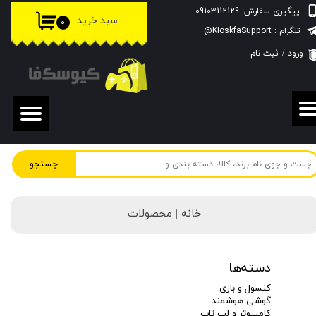
پیگیری سفارش: 09103112129
سبد خرید
۰
حساب کاربری من
تلگرام : KioskfaSupport@
ورود
/
ثبت نام
تغییر گذر واژه
سفارشات
خروج از حساب کاربری
جستجو
خانه | محصولات
دسته‌ها
کنسول و بازی
گوشی هوشمند
کامپیوتر و لپ تاپ