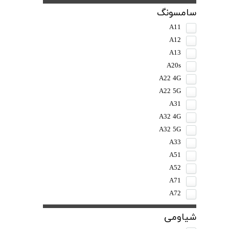
سامسونگ
A11
A12
A13
A20s
A22 4G
A22 5G
A31
A32 4G
A32 5G
A33
A51
A52
A71
A72
شیاومی