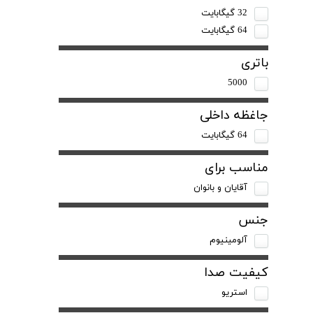
32 گیگابایت
64 گیگابایت
باتری
5000
جاغظه داخلی
64 گیگابایت
مناسب برای
آقایان و بانوان
جنس
آلومینیوم
کیفیت صدا
استریو