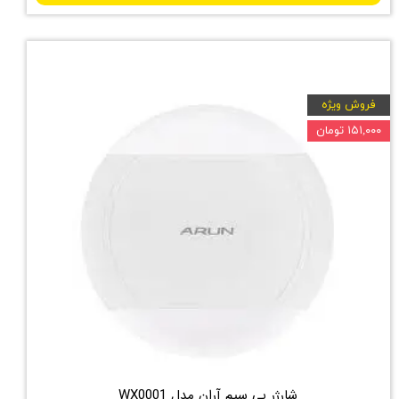
فروش ویژه
۱۵۱,۰۰۰ تومان
شارژر بی سیم آران مدل WX0001