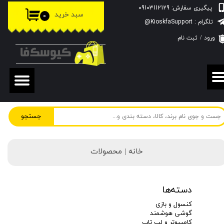
پیگیری سفارش: 09103112129
سبد خرید
۰
حساب کاربری من
تلگرام : KioskfaSupport@
ورود
/
ثبت نام
تغییر گذر واژه
سفارشات
خروج از حساب کاربری
جستجو
خانه | محصولات
دسته‌ها
کنسول و بازی
گوشی هوشمند
کامپیوتر و لپ تاپ