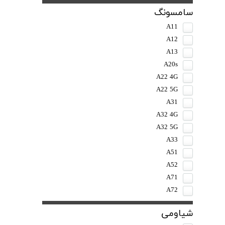
سامسونگ
A11
A12
A13
A20s
A22 4G
A22 5G
A31
A32 4G
A32 5G
A33
A51
A52
A71
A72
شیاومی