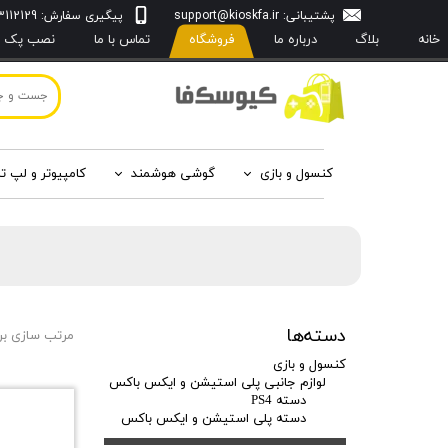
پشتیبانی:
support@kioskfa.ir
پیگیری سفارش: 09103112129
خانه
بلاگ
درباره‌ ما
فروشگاه
تماس با ما
نصب پک با
کنسول و بازی
گوشی هوشمند
کامپیوتر و لپ ت
دسته‌ها
مرتب سازی بر
کنسول و بازی
لوازم جانبی پلی استیشن و ایکس باکس
دسته PS4
دسته پلی استیشن و ایکس باکس