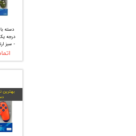
درجه یک
- سبز ا
اتما
بهترین نم
دس