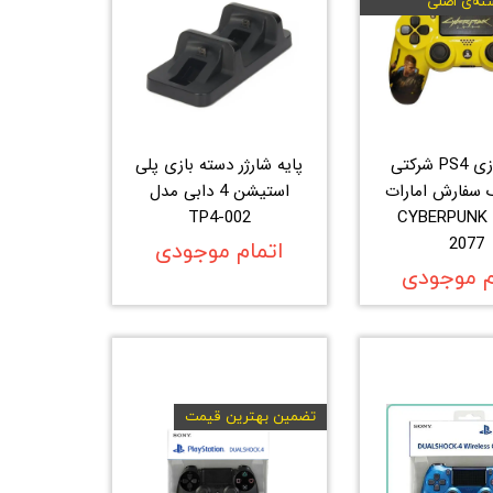
ته‌ی اصلی
دسته بازی PS4 شرکتی
پایه شارژر دسته بازی پلی
 سفارش امارات
استیشن 4 دابی مدل
- طرح CYBERPUNK
TP4-002
2077
اتمام موجودی
م موجودی
تضمین بهترین قیمت