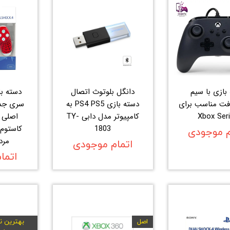
بازی با سیم
دانگل بلوتوث اتصال
فت مناسب برای
دسته بازی PS4 PS5 به
سری جدی
Xbox Ser
کامپیوتر مدل دابی TY-
اصلی ا
1803
کاستوم 
م موجودی
مرد
اتمام موجودی
اتما
اصل
بهترین نم