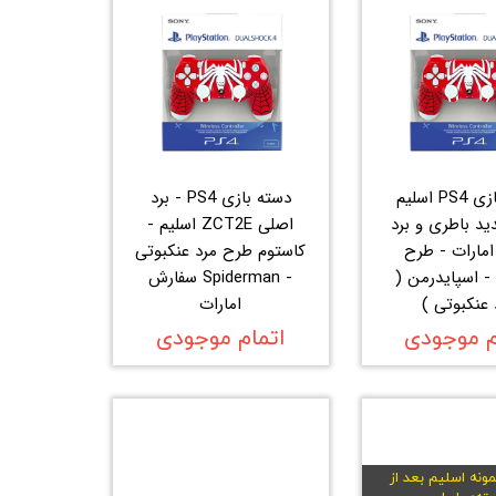
دسته بازی PS4 اسلیم
دسته بازی PS4 - برد
د باطری و برد
اصلی ZCT2E اسلیم -
مارات - طرح
کاستوم طرح مرد عنکبوتی
- اسپایدرمن (
- Spiderman سفارش
 عنکبوتی )
امارات
م موجودی
اتمام موجودی
ونه اسلیم بعد از