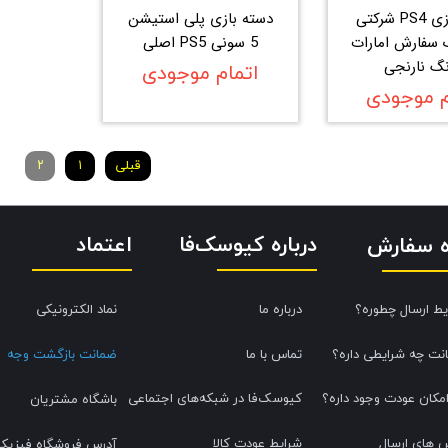
دسته بازی PS4 شرکتی
دسته بازی پلی استیشن
 سفارش امارات
5 سونی PS5 اصلی
نگ نارنجی
اتمام موجودی
م موجودی
قبلی
۱
۲
درباره کیوسک‌فا
اعتماد
ه سفارش
یط ارسال چطوره؟
درباره ما
نماد الکترونیکی
نت چه شرایطی داره؟
تماس با ما
ضمانت بازگشت وجه
امکان عودت وجود داره؟
کیوسک‌فا در شبکه‌های اجتماعی
باشگاه مشتریان
 های ارسال
شرایط عودت کالا
آدرس فروشگاه فیزیک