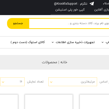
تلگرام : KioskfaSupport@
زی آفلاین
کپی خور پلی استیشن
جستجو
اپ
تجهیزات ذخیره سازی اطلاعات
کالای استوک (دست دوم )
خانه | محصولات
 اساس
مرتبط‌ترین
تعداد نمایش
۱۶