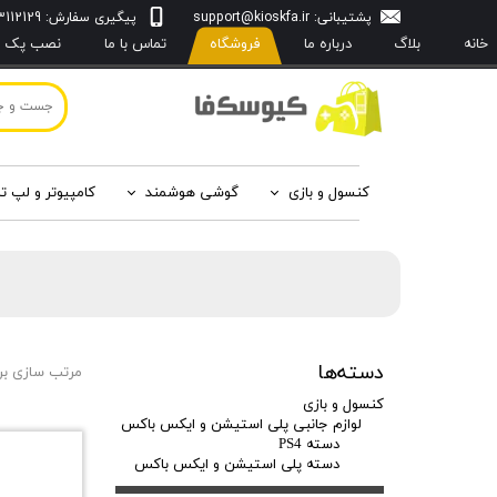
پشتیبانی:
support@kioskfa.ir
پیگیری سفارش: 09103112129
خانه
بلاگ
درباره‌ ما
فروشگاه
تماس با ما
نصب پک با
کنسول و بازی
گوشی هوشمند
کامپیوتر و لپ ت
دسته‌ها
مرتب سازی بر
کنسول و بازی
لوازم جانبی پلی استیشن و ایکس باکس
دسته PS4
دسته پلی استیشن و ایکس باکس