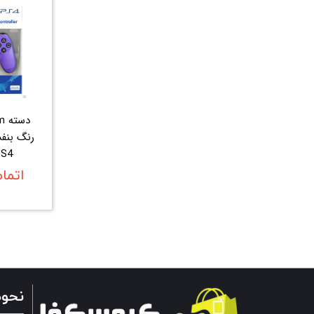
رنگ بنف
PS4 اورجی
اتما
نحو