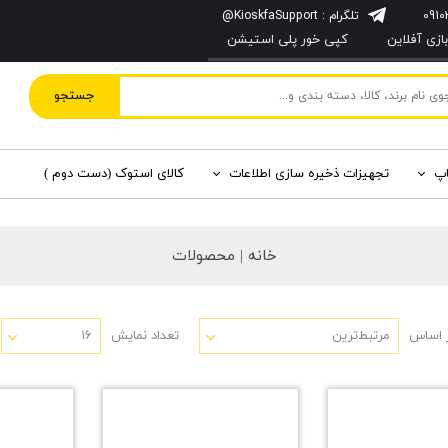
تلگرام : KioskfaSupport@
زی آفلاین
کپی خور پلی استیشن
جستجو
اپ
تجهیزات ذخیره سازی اطلاعات
کالای استوک (دست دوم )
خانه | محصولات
 اساس
مرتبط‌ترین
تعداد نمایش
۱۶