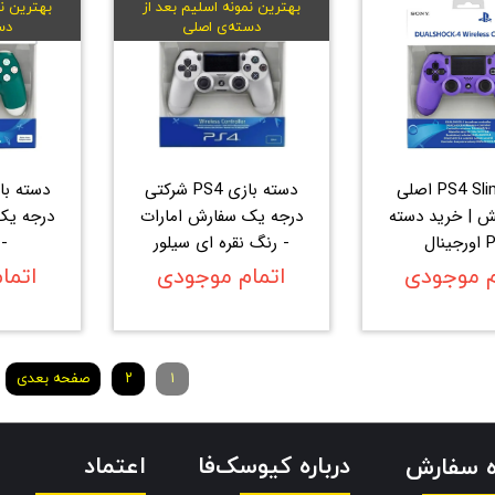
بهترین نمونه اسلیم بعد از
بهترین نم
دسته‌ی اصلی
دس
دسته PS4 Slim اصلی
دسته بازی PS4 شرکتی
ش | خرید دسته
درجه یک سفارش امارات
درجه یک
نال
- رنگ نقره ای سیلور
-
م موجودی
اتمام موجودی
اتما
۱
۲
صفحه بعدی
درباره کیوسک‌فا
اعتماد
ه سفارش