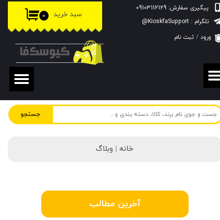
پیگیری سفارش: 09103112129
سبد خرید
۰
حساب کاربری من
تلگرام : KioskfaSupport@
ورود
/
ثبت نام
تغییر گذر واژه
سفارشات
خروج از حساب کاربری
جستجو
خانه |
وبلاگ
آخرین مطالب