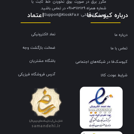
مکرر برق در صورت بوق نخوردن خط ثابت با
شماره همراه 09103112129 در تماس باشید.
درباره کیوسک‌فا
اعتماد
​​​​​​​ایمیل پشتیبانی: Support@KioskFa.ir
نماد الکترونیکی
درباره ما
ضمانت بازگشت وجه
تماس با ما
باشگاه مشتریان
کیوسک‌فا در شبکه‌های اجتماعی
آدرس فروشگاه فیزیکی
شرایط عودت کالا