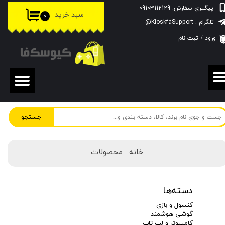
پیگیری سفارش: 09103112129
سبد خرید
۰
حساب کاربری من
تلگرام : KioskfaSupport@
ورود
/
ثبت نام
تغییر گذر واژه
سفارشات
خروج از حساب کاربری
جستجو
خانه | محصولات
دسته‌ها
کنسول و بازی
گوشی هوشمند
کامپیوتر و لپ تاپ