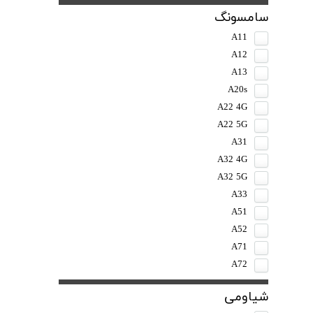
سامسونگ
A11
A12
A13
A20s
A22 4G
A22 5G
A31
A32 4G
A32 5G
A33
A51
A52
A71
A72
شیاومی