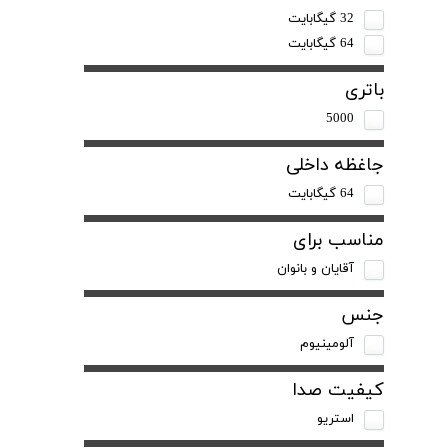
32 گیگابایت
64 گیگابایت
باتری
5000
جاغظه داخلی
64 گیگابایت
مناسب برای
آقایان و بانوان
جنس
آلومینیوم
کیفیت صدا
استریو