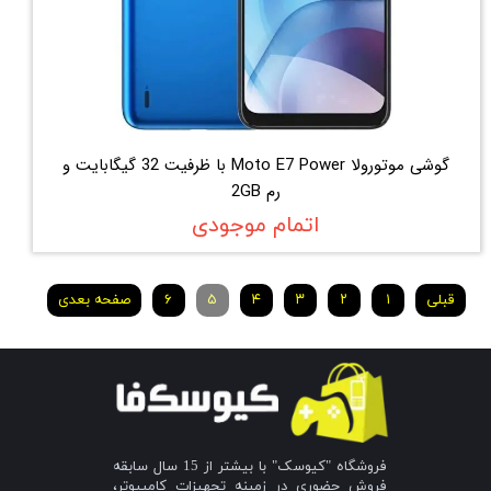
گوشی موتورولا Moto E7 Power با ظرفیت 32 گیگابایت و
رم 2GB
اتمام موجودی
قبلی
۱
۲
۳
۴
۵
۶
صفحه بعدی
فروشگاه "کیوسک" با بیشتر از 15 سال سابقه
فروش حضوری در زمینه تجهیزات کامپیوتر،