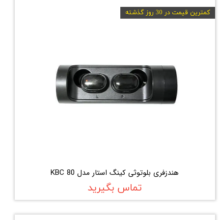
کمترین قیمت در 30 روز گذشته
هندزفری بلوتوثی کینگ استار مدل KBC 80
تماس بگیرید