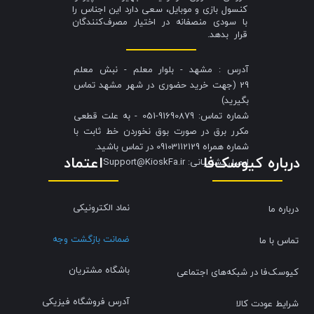
کنسول بازی و موبایل، سعی دارد این اجناس را
با سودی منصفانه در اختیار مصرف‌کنندگان
قرار بدهد.
آدرس : مشهد - بلوار معلم - نبش معلم
29 (جهت خرید حضوری در شهر مشهد تماس
بگیرید)
شماره تماس: 91690879-051 - به علت قطعی
مکرر برق در صورت بوق نخوردن خط ثابت با
شماره همراه 09103112129 در تماس باشید.
درباره کیوسک‌فا
اعتماد
​​​​​​​ایمیل پشتیبانی: Support@KioskFa.ir
نماد الکترونیکی
درباره ما
ضمانت بازگشت وجه
تماس با ما
باشگاه مشتریان
کیوسک‌فا در شبکه‌های اجتماعی
آدرس فروشگاه فیزیکی
شرایط عودت کالا