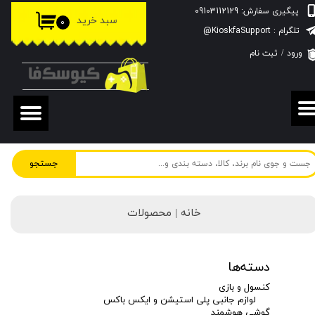
پیگیری سفارش: 09103112129
سبد خرید
۰
حساب کاربری من
تلگرام : KioskfaSupport@
ورود
/
ثبت نام
تغییر گذر واژه
سفارشات
خروج از حساب کاربری
جستجو
خانه | محصولات
دسته‌ها
کنسول و بازی
لوازم جانبی پلی استیشن و ایکس باکس
گوشی هوشمند