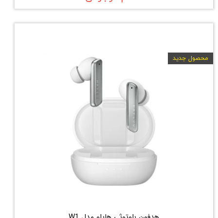
محصول جدید
هدفون بلوتوثی هایلو مدل W1