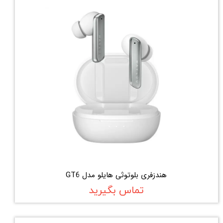
هندزفری بلوتوثی هایلو مدل GT6
تماس بگیرید