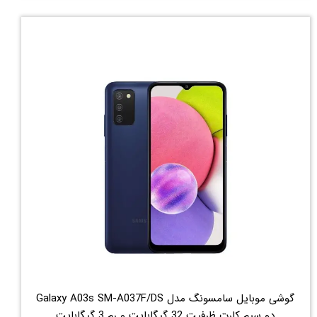
گوشی موبایل سامسونگ مدل Galaxy A03s SM-A037F/DS
دو سیم کارت ظرفیت 32 گیگابایت و رم 3 گیگابایت