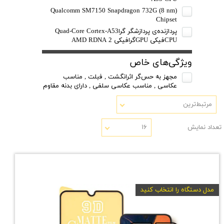
Qualcomm SM7150 Snapdragon 732G (8 nm)
Chipset
پردازنده‌ی پردازشگر گراQuad-Core Cortex-A53
CPUفیکی GPUگرافیکی AMD RDNA 2
ویژگی‌های خاص
مجهز به حس‌گر اثرانگشت , فبلت , مناسب
عکاسی , مناسب عکاسی سلفی , دارای بدنه مقاوم
مرتبط‌ترین
تعداد نمایش
۱۶
مدل دستگاه را انتخاب کنید