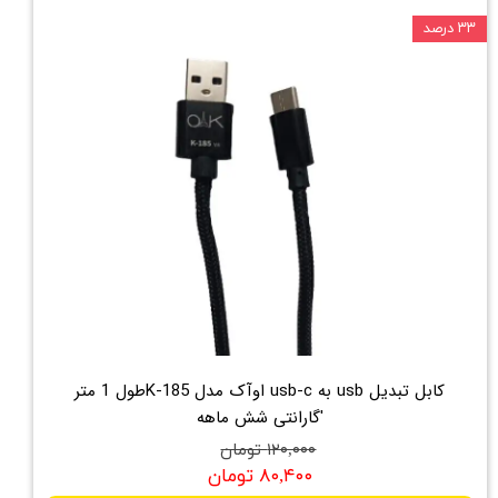
۳۳ درصد
کابل تبدیل usb به usb-c اوآک مدل K-185طول 1 متر
'گارانتی شش ماهه
۱۲۰,۰۰۰ تومان
۸۰,۴۰۰ تومان