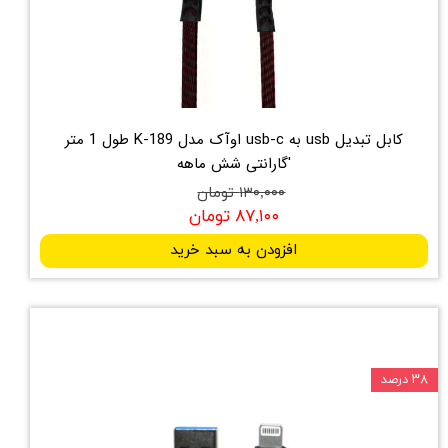
کابل تبدیل usb به usb-c اوآک مدل K-189 طول 1 متر
'گارانتی شش ماهه
۱۳۰,۰۰۰ تومان
۸۷,۱۰۰ تومان
افزودن به سبد خرید
۳۸ درصد