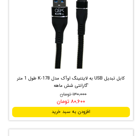
کابل تبدیل USB به لایتنینگ اوآک مدل K-178 طول 1 متر
'گارانتی شش ماهه
۱۳۰,۰۰۰ تومان
۸۰,۶۰۰ تومان
افزودن به سبد خرید