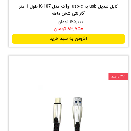
کابل تبدیل usb به usb-c اوآک مدل K-187 طول 1 متر
'گارانتی شش ماهه
۱۲۵,۰۰۰ تومان
۸۳,۷۵۰ تومان
افزودن به سبد خرید
۳۳ درصد