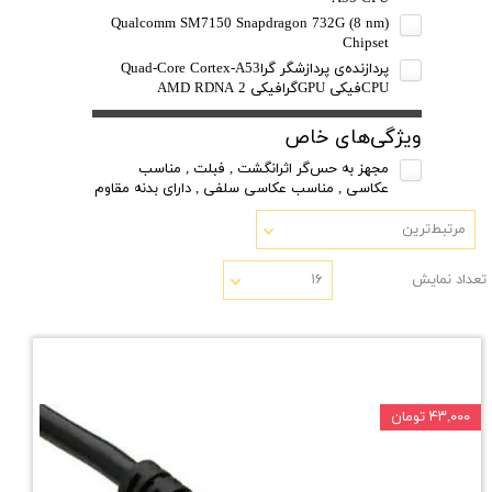
Qualcomm SM7150 Snapdragon 732G (8 nm)
Chipset
پردازنده‌ی پردازشگر گراQuad-Core Cortex-A53
CPUفیکی GPUگرافیکی AMD RDNA 2
ویژگی‌های خاص
مجهز به حس‌گر اثرانگشت , فبلت , مناسب
عکاسی , مناسب عکاسی سلفی , دارای بدنه مقاوم
مرتبط‌ترین
تعداد نمایش
۱۶
۴۳,۰۰۰ تومان