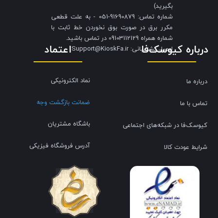
بگیرید)
شماره تماس: 91690879-051 - به علت قطعی
مکرر برق در صورت بوق نخوردن خط ثابت با
شماره همراه 09103112129 در تماس باشید.
درباره کیوسک‌فا
اعتماد
​​​​​​​ایمیل پشتیبانی: Support@KioskFa.ir
نماد الکترونیکی
درباره ما
ضمانت بازگشت وجه
تماس با ما
باشگاه مشتریان
کیوسک‌فا در شبکه‌های اجتماعی
آدرس فروشگاه فیزیکی
شرایط عودت کالا