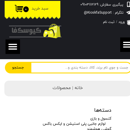
پیگیری سفارش: 09103112129
سبد خرید
۰
حساب کاربری من
تلگرام : KioskfaSupport@
ورود
/
ثبت نام
تغییر گذر واژه
سفارشات
خروج از حساب کاربری
جستجو
خانه | محصولات
دسته‌ها
کنسول و بازی
لوازم جانبی پلی استیشن و ایکس باکس
گوشی هوشمند