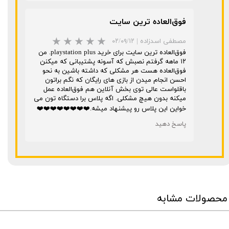
فوق‌العاده ترین سایت
مصطفی اسدزاده
|
۰۲/۰۹/۱۲
فوق‌العاده ترین سایت برای خرید playstation plus. من
۱۲ ماهه گرفتم نصبش که آسونه پشتیبانی که میکنن
فوق‌العاده هست هر مشکلی که داشته باشین به نحو
احسن انجام میدن از بازی های رایگان که نگم براتون
★
★
★
باقلواست عالی توی بخش آنلاين هم فوق‌العاده عمل
میکنه بدون هیچ مشکلی. اگه پلاس برا دستگاه تون می
خواین این پلاس رو پیشنهاد میشه.❤️❤️❤️❤️❤️❤️❤️❤️
پاسخ دهید
محصولات مشابه