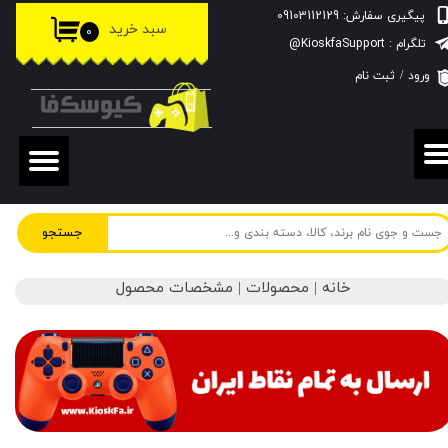
پیگیری سفارش: 09103112129
سبد خرید
۰
حساب کاربری من
تلگرام : KioskfaSupport@
ورود
/
ثبت نام
تغییر گذر واژه
سفارشات
خروج از حساب کاربری
جستجو
خانه | محصولات | مشخصات محصول