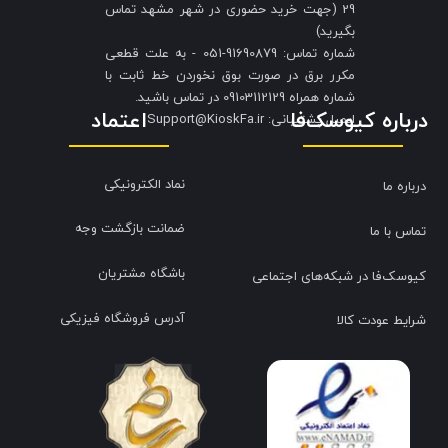
29 (جهت خرید حضوری در شهر مشهد تماس
بگیرید)
شماره تماس: 91690879-051 - به علت قطعی
مکرر برق در صورت بوق نخوردن خط ثابت با
شماره همراه 09103112129 در تماس باشید.
درباره کیوسک‌فا
اعتماد
​​​​​​​ایمیل پشتیبانی: Support@KioskFa.ir
نماد الکترونیکی
درباره ما
ضمانت بازگشت وجه
تماس با ما
باشگاه مشتریان
کیوسک‌فا در شبکه‌های اجتماعی
آدرس فروشگاه فیزیکی
شرایط عودت کالا