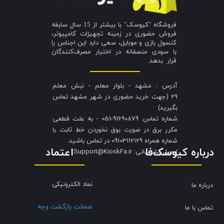
فروشگاه "کیوسک" با بیشتر از 15 سال سابقه
فروش حضوری در زمینه تجهیزات کامپیوتر،
کنسول بازی و موبایل، سعی دارد این اجناس را
با سودی منصفانه در اختیار مصرف‌کنندگان
قرار بدهد.
آدرس : مشهد - بلوار معلم - نبش معلم
29 (جهت خرید حضوری در شهر مشهد تماس
بگیرید)
شماره تماس: 91690879-051 - به علت قطعی
مکرر برق در صورت بوق نخوردن خط ثابت با
شماره همراه 09103112129 در تماس باشید.
درباره کیوسک‌فا
اعتماد
​​​​​​​ایمیل پشتیبانی: Support@KioskFa.ir
نماد الکترونیکی
درباره ما
ضمانت بازگشت وجه
تماس با ما