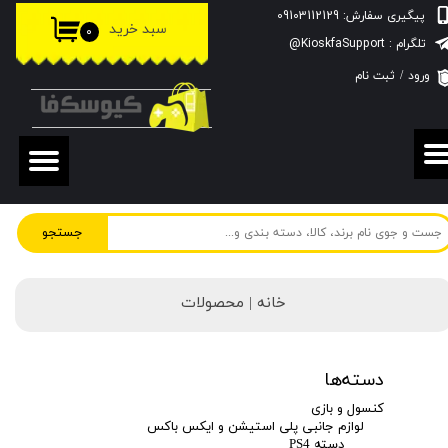
پیگیری سفارش: 09103112129
سبد خرید
۰
حساب کاربری من
تلگرام : KioskfaSupport@
ورود
/
ثبت نام
تغییر گذر واژه
سفارشات
خروج از حساب کاربری
جستجو
خانه | محصولات
دسته‌ها
کنسول و بازی
لوازم جانبی پلی استیشن و ایکس باکس
دسته PS4