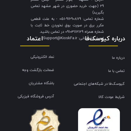
29 (جهت خرید حضوری در شهر مشهد تماس
بگیرید)
شماره تماس: 91690879-051 - به علت قطعی
مکرر برق در صورت بوق نخوردن خط ثابت با
شماره همراه 09103112129 در تماس باشید.
درباره کیوسک‌فا
اعتماد
​​​​​​​ایمیل پشتیبانی: Support@KioskFa.ir
نماد الکترونیکی
درباره ما
ضمانت بازگشت وجه
تماس با ما
باشگاه مشتریان
کیوسک‌فا در شبکه‌های اجتماعی
آدرس فروشگاه فیزیکی
شرایط عودت کالا