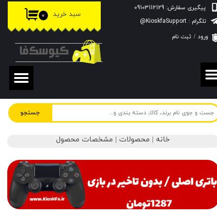
پیگیری سفارش: 09103112129
سبد خرید
۰
حساب کاربری من
تلگرام : KioskfaSupport@
ورود
/
ثبت نام
تغییر گذر واژه
سفارشات
خروج از حساب کاربری
جستجو
خانه | محصولات | مشخصات محصول