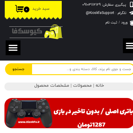
پیگیری سفارش: 09103112129
سبد خرید
۰
حساب کاربری من
تلگرام : KioskfaSupport@
ورود
/
ثبت نام
تغییر گذر واژه
سفارشات
خروج از حساب کاربری
جستجو
خانه | محصولات | مشخصات محصول