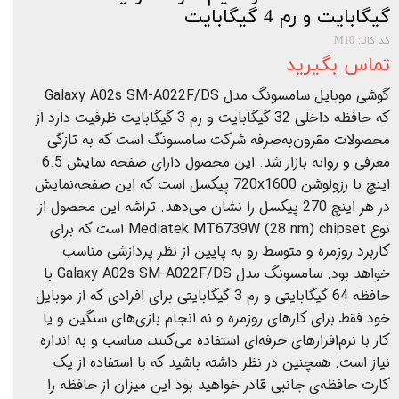
گیگابایت و رم 4 گیگابایت
کد کالا: M10
تماس بگیرید
گوشی موبایل سامسونگ مدل Galaxy A02s SM-A022F/DS
که حافظه داخلی 32 گیگابایت و رم 3 گیگابایت ظرفیت دارد از
محصولات مقرون‌به‌صرفه شرکت سامسونگ است که به تازگی
معرفی و روانه بازار شد. این محصول دارای صفحه نمایش 6.5
اینچ با رزولوشن 720x1600 پیکسل است که این صفحه‌نمایش
در هر اینچ 270 پیکسل را نشان می‌دهد. تراشه این محصول از
نوع Mediatek MT6739W (28 nm) chipset است که برای
کاربرد روزمره و متوسط رو به پایین از نظر پردازشی مناسب
خواهد بود. سامسونگ مدل Galaxy A02s SM-A022F/DS با
حافظه 64 گیگابایتی و رم 3 گیگابایتی برای افرادی که از موبایل
خود فقط برای کارهای روزمره و نه انجام بازی‌های سنگین و یا
کار با نرم‌افزارهای حرفه‌ای استفاده می‌کنند، مناسب و به اندازه
نیاز است. همچنین در نظر داشته باشید که با استفاده از یک
کارت حافظه‌ی جانبی قادر خواهید بود این میزان از حافظه را