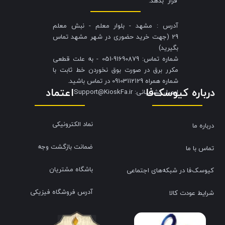
قرار بدهد.
آدرس : مشهد - بلوار معلم - نبش معلم
29 (جهت خرید حضوری در شهر مشهد تماس
بگیرید)
شماره تماس: 91690879-051 - به علت قطعی
مکرر برق در صورت بوق نخوردن خط ثابت با
شماره همراه 09103112129 در تماس باشید.
درباره کیوسک‌فا
اعتماد
​​​​​​​ایمیل پشتیبانی: Support@KioskFa.ir
نماد الکترونیکی
درباره ما
ضمانت بازگشت وجه
تماس با ما
باشگاه مشتریان
کیوسک‌فا در شبکه‌های اجتماعی
آدرس فروشگاه فیزیکی
شرایط عودت کالا