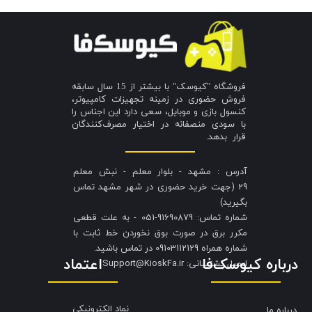
فروشگاه "کیوسک" با بیشتر از 15 سال سابقه
فروش حضوری در زمینه تجهیزات کامپیوتر،
کنسول بازی و موبایل، سعی دارد این اجناس را
با سودی منصفانه در اختیار مصرف‌کنندگان
قرار بدهد.
آدرس : مشهد - بلوار معلم - نبش معلم
29 (جهت خرید حضوری در شهر مشهد تماس
بگیرید)
شماره تماس: 91690879-051 - به علت قطعی
مکرر برق در صورت بوق نخوردن خط ثابت با
شماره همراه 09103112129 در تماس باشید.
درباره کیوسک‌فا
اعتماد
​​​​​​​ایمیل پشتیبانی: Support@KioskFa.ir
نماد الکترونیکی
درباره ما