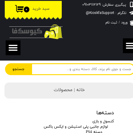
پیگیری سفارش: 09103112129
سبد خرید
۰
حساب کاربری من
تلگرام : KioskfaSupport@
ورود
/
ثبت نام
تغییر گذر واژه
سفارشات
خروج از حساب کاربری
جستجو
خانه | محصولات
دسته‌ها
کنسول و بازی
لوازم جانبی پلی استیشن و ایکس باکس
دسته PS4