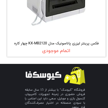
فکس پرینتر لیزری پاناسونیک مدل KX-MB2120 چهار کاره
اتمام موجودی
فروشگاه "کیوسک" با بیشتر از 15 سال سابقه
فروش حضوری در زمینه تجهیزات کامپیوتر،
کنسول بازی و موبایل، سعی دارد این اجناس را
با سودی منصفانه در اختیار مصرف‌کنندگان
قرار بدهد.