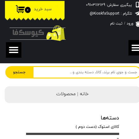
پیگیری سفارش: 09103112129
سبد خرید
۰
حساب کاربری من
تلگرام : KioskfaSupport@
ورود
/
ثبت نام
تغییر گذر واژه
سفارشات
خروج از حساب کاربری
جستجو
خانه | محصولات
دسته‌ها
کالای استوک (دست دوم )