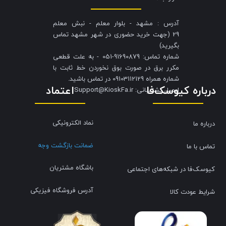
آدرس : مشهد - بلوار معلم - نبش معلم
29 (جهت خرید حضوری در شهر مشهد تماس
بگیرید)
شماره تماس: 91690879-051 - به علت قطعی
مکرر برق در صورت بوق نخوردن خط ثابت با
شماره همراه 09103112129 در تماس باشید.
درباره کیوسک‌فا
اعتماد
​​​​​​​ایمیل پشتیبانی: Support@KioskFa.ir
نماد الکترونیکی
درباره ما
ضمانت بازگشت وجه
تماس با ما
باشگاه مشتریان
کیوسک‌فا در شبکه‌های اجتماعی
آدرس فروشگاه فیزیکی
شرایط عودت کالا