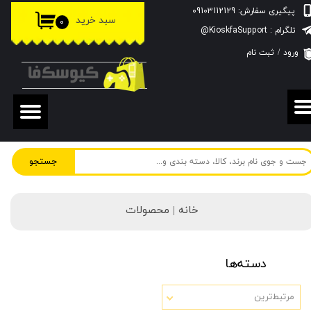
پیگیری سفارش: 09103112129
سبد خرید
۰
حساب کاربری من
تلگرام : KioskfaSupport@
ورود
/
ثبت نام
تغییر گذر واژه
سفارشات
خروج از حساب کاربری
جستجو
خانه | محصولات
دسته‌ها
مرتبط‌ترین