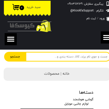
پیگیری سفارش: 09103112129
سبد خرید
۰
حساب کاربری من
تلگرام : KioskfaSupport@
ورود
/
ثبت نام
تغییر گذر واژه
سفارشات
خروج از حساب کاربری
جستجو
خانه | محصولات
دسته‌ها
گوشی هوشمند
لوازم جانبی موبایل