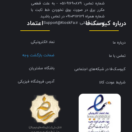
شماره تماس: 91690879-051 - به علت قطعی
مکرر برق در صورت بوق نخوردن خط ثابت با
شماره همراه 09103112129 در تماس باشید.
درباره کیوسک‌فا
اعتماد
​​​​​​​ایمیل پشتیبانی: Support@KioskFa.ir
نماد الکترونیکی
درباره ما
ضمانت بازگشت وجه
تماس با ما
باشگاه مشتریان
کیوسک‌فا در شبکه‌های اجتماعی
آدرس فروشگاه فیزیکی
شرایط عودت کالا