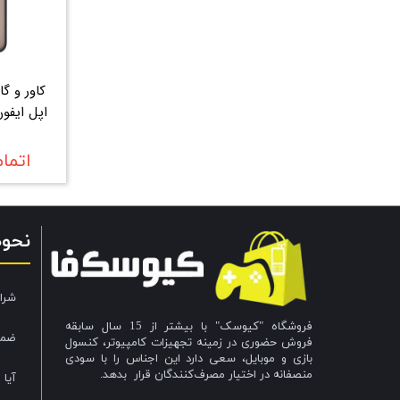
کاور و گا
اتما
نحو
شرا
فروشگاه "کیوسک" با بیشتر از 15 سال سابقه
ضما
فروش حضوری در زمینه تجهیزات کامپیوتر، کنسول
بازی و موبایل، سعی دارد این اجناس را با سودی
منصفانه در اختیار مصرف‌کنندگان قرار بدهد.
آیا 