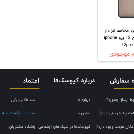
رد محافظ لنز دار
اپل ایفون 12 پرو iphone
12pro
م موجودی
درباره کیوسک‌فا
اعتماد
ه سفارش
یط ارسال چطوره؟
درباره ما
نماد الکترونیکی
نت چه شرایطی داره؟
تماس با ما
ضمانت بازگشت وجه
امکان عودت وجود داره؟
کیوسک‌فا در شبکه‌های اجتماعی
باشگاه مشتریان