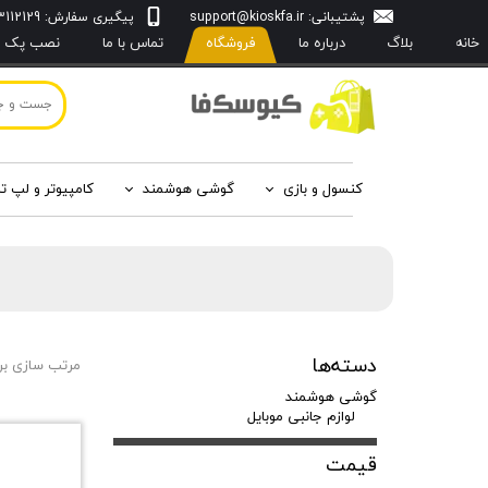
پشتیبانی:
support@kioskfa.ir
پیگیری سفارش: 09103112129
خانه
بلاگ
درباره‌ ما
فروشگاه
تماس با ما
نصب پک با
کنسول و بازی
گوشی هوشمند
کامپیوتر و لپ ت
دسته‌ها
مرتب سازی بر
گوشی هوشمند
لوازم جانبی موبایل
قیمت