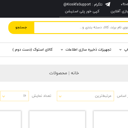
تلگرام : KioskfaSupport@
زی آفلاین
کپی خور پلی استیشن
جستجو
اپ
تجهیزات ذخیره سازی اطلاعات
کالای استوک (دست دوم )
خانه | محصولات
 اساس
مرتبط‌ترین
تعداد نمایش
۱۶