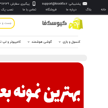
پشتیبانی:
support@kioskfa.ir
پیگیری سفارش: 09103112129
خانه
بلاگ
درباره‌ ما
فروشگاه
تماس با ما
نصب پک با
کنسول و بازی
گوشی هوشمند
کامپیوتر و لپ ت