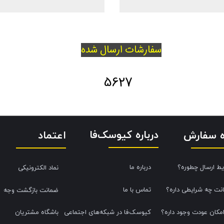
سفارشات ارسال شده
5627
درباره کیوسک‌فا
اعتماد
ه سفارش
یط ارسال چطوره؟
درباره ما
نماد الکترونیکی
نت چه شرایطی داره؟
تماس با ما
ضمانت بازگشت وجه
امکان عودت وجود داره؟
کیوسک‌فا در شبکه‌های اجتماعی
باشگاه مشتریان