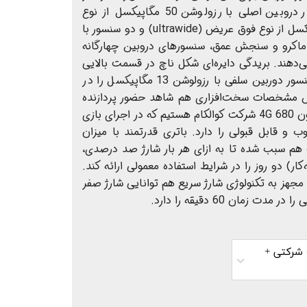
گرفته شده است. یک سنسور دروبین اصلی با رزولوشن 50 مگاپیکسل از نوع
عریض در کنار سنسور 8 مگاپیکسل از نوع فوق عریض (ultrawide) و دو سنسور با
از نوع ماکرو و سنجش عمق، سنسور‌های دروبین چهار‌گانه
را تشکیل می‌دهند. بریدگی دایره‌ای شکل ناچ در قسمت بالایی
و مرکزی صفحه‌نمایش هم سنسور دوربین سلفی با رزولوشن 13 مگاپیکسل را در
 مشخصات سخت‌افزاری هم شاهد حضور پردازنده
میان‌رده اما قدرتمند اسنپدراگون 680 4G شرکت کوالکام هستیم که در اجرای بازی
وب و قابل قبولی را دارد. باتری قدرتمند با میزان
مپر‌ساعت هم سبب شده تا به ازای هر بار شارژ صد درصدی،
ار) دو روز را در شرایط استفاده معمولی ارائه کند.
درتمند با توان 33 وات مجهز به تکنولوژی شارژ سریع هم توانایی شارژ صفر
زمان 60 دقیقه را دارد.
رانتی 18 ماهه شرکتی +