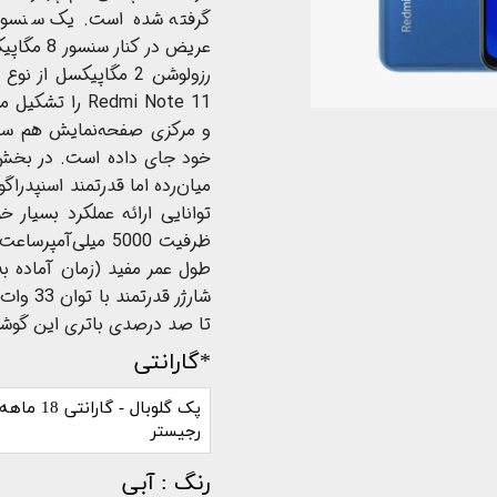
رزولوشن 2 مگاپیکسل 
Redmi Note 11 
خود جای داده است. در بخش
توانایی ارائه عملکرد بسیار خ
ظرفیت 5000 میلی‌آ
طول عمر مفید (زمان آماده به‌ک
شارژر ق
تا صد درصدی باتری این گوشی را در مدت 
*گارانتی
پک گلوبال - گا
رجیستر
رنگ
: آبی