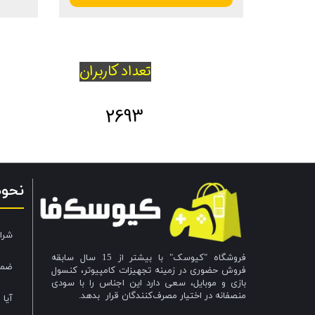
تعداد کاربران
2693
نحو
شرا
فروشگاه "کیوسک" با بیشتر از 15 سال سابقه
ضما
فروش حضوری در زمینه تجهیزات کامپیوتر، کنسول
بازی و موبایل، سعی دارد این اجناس را با سودی
منصفانه در اختیار مصرف‌کنندگان قرار بدهد.
آیا 