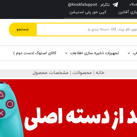
تلگرام : KioskfaSupport@
زی آفلاین
کپی خور پلی استیشن
جستجو
اپ
تجهیزات ذخیره سازی اطلاعات
کالای استوک (دست دوم )
خانه | محصولات | مشخصات محصول