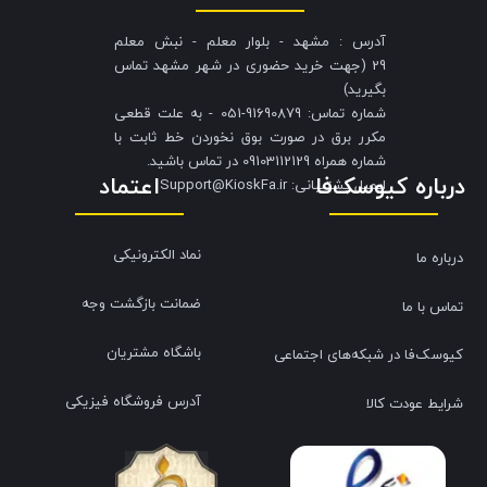
آدرس : مشهد - بلوار معلم - نبش معلم
29 (جهت خرید حضوری در شهر مشهد تماس
بگیرید)
شماره تماس: 91690879-051 - به علت قطعی
مکرر برق در صورت بوق نخوردن خط ثابت با
شماره همراه 09103112129 در تماس باشید.
درباره کیوسک‌فا
اعتماد
​​​​​​​ایمیل پشتیبانی: Support@KioskFa.ir
نماد الکترونیکی
درباره ما
ضمانت بازگشت وجه
تماس با ما
باشگاه مشتریان
کیوسک‌فا در شبکه‌های اجتماعی
آدرس فروشگاه فیزیکی
شرایط عودت کالا