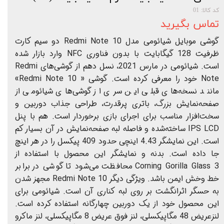
کد کالا: 01
تماس بگیرید
گوشی موبایل شیائومی مدل Redmi Note 10 دو سیم‌ کارت
ظرفیت 128 گیگابایت با بدون فناوری NFC وارد بازار شده
است. شیائومی در مارس 2021، نسل دهم از گوشی‌های Redmi
Note خود را معرفی کرده است. گوشی « Redmi Note 10»
مانند نسخه‌های قبلی این سری از گوشی‌های شیائومی از
صفحه‌نمایش بزرگ، باتری پرقدرت، طراحی جذاب دوربین و
سخت‌افزار مناسب برای اجرای بازی برخوردار است. هم با پنل
IPS LCD ساخته‌شده و فاصله لبه صفحه‌نمایش در آن بسیار کم
است. این نمایشگر 4.43 اینچی حدود 409 پیکسل را در هر اینچ
جا داده است. بدنه و نمایشگر این محصول با استفاده از
Corning Gorilla Glass 3 محافظت می‌شود تا گوشی در برابر
خط ‌وخش ایمن باشد. ویژگی دیگر Redmi Note 10 مجهز شدن
به حسگر اثرانگشت بر روی لبه کناری آن است. شیائومی برای
این محصول خود از یک دوربین چهارگانه استفاده کرده است.
لنزعریض 48 مگاپیکسلی، لنز فوق عریض 8 مگاپیکسلی، لنز ماکرو