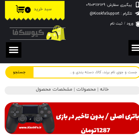
پیگیری سفارش: 09103112129
سبد خرید
۰
حساب کاربری من
تلگرام : KioskfaSupport@
ورود
/
ثبت نام
تغییر گذر واژه
سفارشات
خروج از حساب کاربری
جستجو
خانه | محصولات | مشخصات محصول