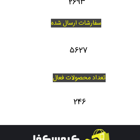
2693
سفارشات ارسال شده
5627
تعداد محصولات فعال
246