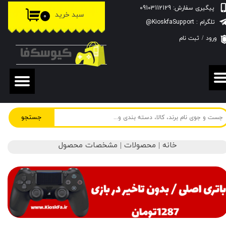
پیگیری سفارش: 09103112129
سبد خرید
۰
حساب کاربری من
تلگرام : KioskfaSupport@
ورود
/
ثبت نام
تغییر گذر واژه
سفارشات
خروج از حساب کاربری
جستجو
خانه | محصولات | مشخصات محصول