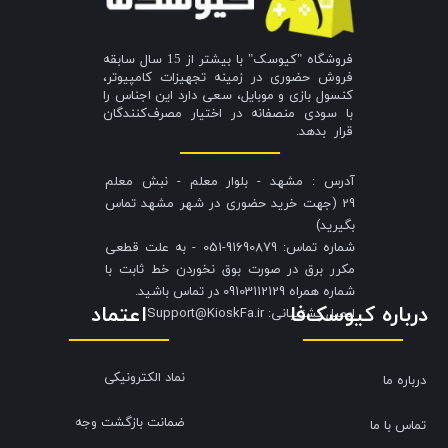
فروشگاه "کیوسک" با بیشتر از 15 سال سابقه
فروش حضوری در زمینه تجهیزات کامپیوتر،
کنسول بازی و موبایل، سعی دارد این اجناس را
با سودی منصفانه در اختیار مصرف‌کنندگان
قرار بدهد.
آدرس : مشهد - بلوار معلم - نبش معلم
29 (جهت خرید حضوری در شهر مشهد تماس
بگیرید)
شماره تماس: 91690879-051 - به علت قطعی
مکرر برق در صورت بوق نخوردن خط ثابت با
شماره همراه 09103112129 در تماس باشید.
درباره کیوسک‌فا
اعتماد
​​​​​​​ایمیل پشتیبانی: Support@KioskFa.ir
نماد الکترونیکی
درباره ما
ضمانت بازگشت وجه
تماس با ما