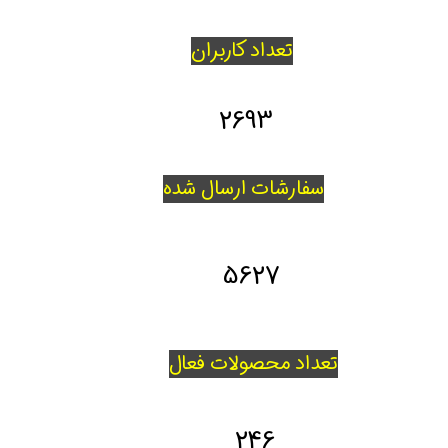
تعداد کاربران
2693
سفارشات ارسال شده
5627
تعداد محصولات فعال
246