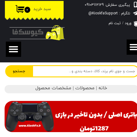
پیگیری سفارش: 09103112129
سبد خرید
۰
حساب کاربری من
تلگرام : KioskfaSupport@
ورود
/
ثبت نام
تغییر گذر واژه
سفارشات
خروج از حساب کاربری
جستجو
خانه | محصولات | مشخصات محصول