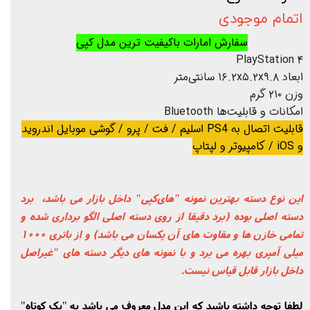
اتمام موجودی
سفارش امارات باکیفیت ترین مدل کپی
PlayStation ۴
ابعاد ۱۶.۲x۵.۲x۹.۸ سانتی‌متر
وزن ۲۱۰ گرم
امکانات و قابلیت‌ها Bluetooth
قابلیت اتصال به PS4 اسلیم / فت / پرو / گوشی موبایل اندروید
و iOS / کامپیوتر و لپتاپ
این نوع دسته بهترین نمونه "های‌کپی" داخل بازار می باشد، برد
دسته اصلی بوده (برد دقیقا از روی دسته اصلی الگو برداری شده و
تمامی خازن ها و مقاوت های آن یکسان می باشد) و از باتری 1000
میلی آمپری بهره می برد و با نمونه های دیگر دسته های "غیراصل
داخل بازار قابل قیاس نیست.
لطفا توجه داشته باشید که این مدل معروف می باشد به "پک کوتاه"