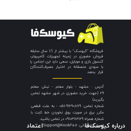
فروشگاه "کیوسک" با بیشتر از 15 سال سابقه
فروش حضوری در زمینه تجهیزات کامپیوتر،
کنسول بازی و موبایل، سعی دارد این اجناس را
با سودی منصفانه در اختیار مصرف‌کنندگان
قرار بدهد.
آدرس : مشهد - بلوار معلم - نبش معلم
29 (جهت خرید حضوری در شهر مشهد تماس
بگیرید)
شماره تماس: 91690879-051 - به علت قطعی
مکرر برق در صورت بوق نخوردن خط ثابت با
شماره همراه 09103112129 در تماس باشید.
درباره کیوسک‌فا
اعتماد
​​​​​​​ایمیل پشتیبانی: Support@KioskFa.ir