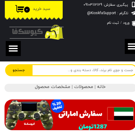
پیگیری سفارش: 09103112129
سبد خرید
۰
حساب کاربری من
تلگرام : KioskfaSupport@
ورود
/
ثبت نام
تغییر گذر واژه
سفارشات
خروج از حساب کاربری
جستجو
خانه | محصولات | مشخصات محصول