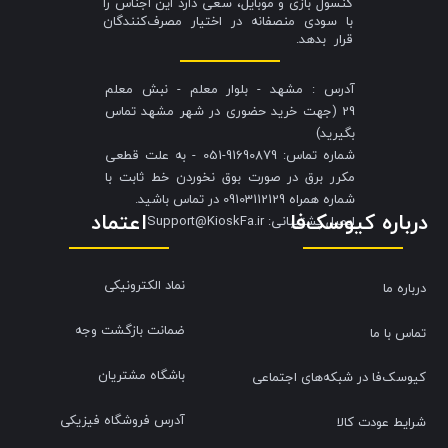
کنسول بازی و موبایل، سعی دارد این اجناس را
با سودی منصفانه در اختیار مصرف‌کنندگان
قرار بدهد.
آدرس : مشهد - بلوار معلم - نبش معلم
29 (جهت خرید حضوری در شهر مشهد تماس
بگیرید)
شماره تماس: 91690879-051 - به علت قطعی
مکرر برق در صورت بوق نخوردن خط ثابت با
شماره همراه 09103112129 در تماس باشید.
درباره کیوسک‌فا
اعتماد
​​​​​​​ایمیل پشتیبانی: Support@KioskFa.ir
نماد الکترونیکی
درباره ما
ضمانت بازگشت وجه
تماس با ما
باشگاه مشتریان
کیوسک‌فا در شبکه‌های اجتماعی
آدرس فروشگاه فیزیکی
شرایط عودت کالا