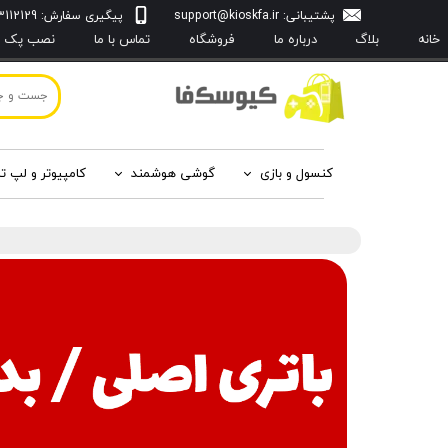
پشتیبانی:
support@kioskfa.ir
پیگیری سفارش: 09103112129
خانه
بلاگ
درباره‌ ما
فروشگاه
تماس با ما
نصب پک با
کنسول و بازی
گوشی هوشمند
کامپیوتر و لپ ت