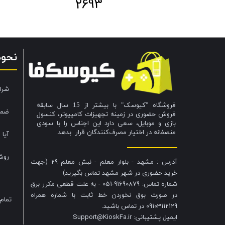
2693
نحو
شرا
فروشگاه "کیوسک" با بیشتر از 15 سال سابقه
ضما
فروش حضوری در زمینه تجهیزات کامپیوتر، کنسول
بازی و موبایل، سعی دارد این اجناس را با سودی
منصفانه در اختیار مصرف‌کنندگان قرار بدهد.
آیا 
روش
آدرس : مشهد - بلوار معلم - نبش معلم 29 (جهت
خرید حضوری در شهر مشهد تماس بگیرید)
شماره تماس: 91690879-051 - به علت قطعی مکرر برق
در صورت بوق نخوردن خط ثابت با شماره همراه
تمام
09103112129 در تماس باشید.
​​​​​​​ایمیل پشتیبانی: Support@KioskFa.ir