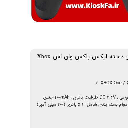
باتری و کابل شارژ دابی دسته ایکس باکس وان اس Xbox
XBOX One / X
ولتاژ ورودی : DC ۵V ولتاژ خروجی : DC ۲.۴V ظرفیت باتری : ۴۰۰mAh جنس
باتری: ABS با کیفیت بالا و با دوام بسته بندی شامل : ۱ x باتری (۴۰۰ میلی آمپر)