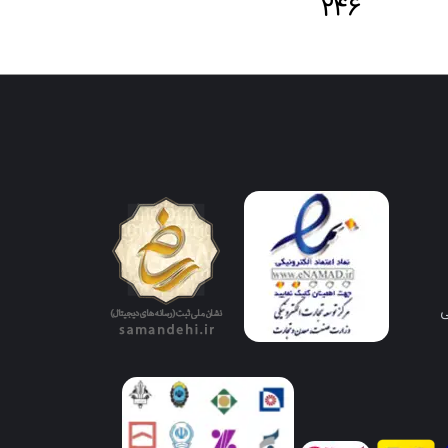
246
ی