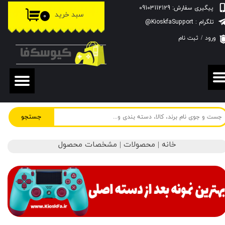
پیگیری سفارش: 09103112129
سبد خرید
۰
حساب کاربری من
تلگرام : KioskfaSupport@
ورود
/
ثبت نام
تغییر گذر واژه
سفارشات
خروج از حساب کاربری
جستجو
خانه | محصولات | مشخصات محصول