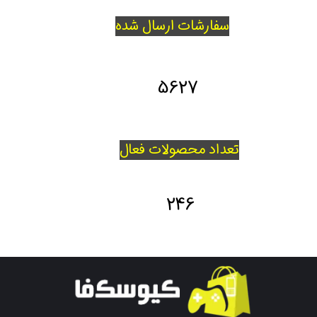
سفارشات ارسال شده
5627
تعداد محصولات فعال
246