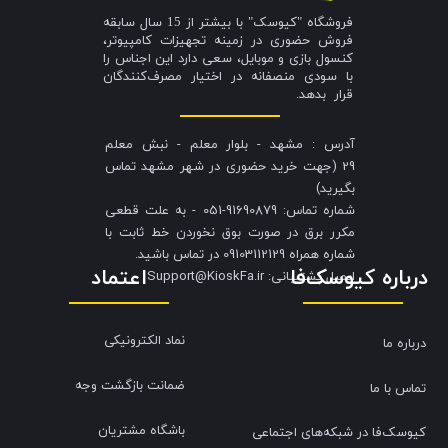
فروشگاه "کیوسک" با بیشتر از 15 سال سابقه
فروش حضوری در زمینه تجهیزات کامپیوتر،
کنسول بازی و موبایل، سعی دارد این اجناس را
با سودی منصفانه در اختیار مصرف‌کنندگان
قرار بدهد.
آدرس : مشهد - بلوار معلم - نبش معلم
29 (جهت خرید حضوری در شهر مشهد تماس
بگیرید)
شماره تماس: 91690879-051 - به علت قطعی
مکرر برق در صورت بوق نخوردن خط ثابت با
شماره همراه 09103112129 در تماس باشید.
درباره کیوسک‌فا
اعتماد
​​​​​​​ایمیل پشتیبانی: Support@KioskFa.ir
نماد الکترونیکی
درباره ما
ضمانت بازگشت وجه
تماس با ما
باشگاه مشتریان
کیوسک‌فا در شبکه‌های اجتماعی