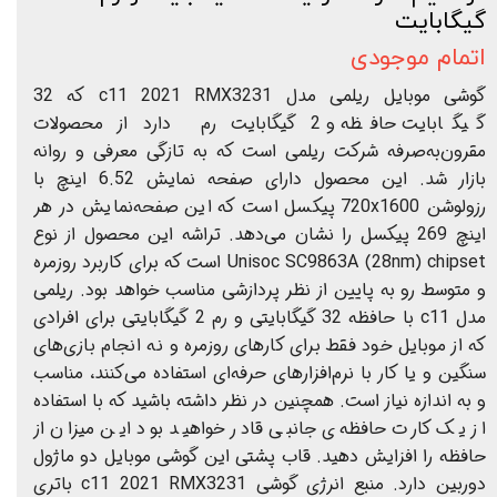
گیگابایت
اتمام موجودی
گوشی موبایل ریلمی مدل c11 2021 RMX3231 که 32
گیگابایت حافظه و 2 گیگابایت رم دارد از محصولات
مقرون‌به‌صرفه شرکت ریلمی است که به تازگی معرفی و روانه
بازار شد. این محصول دارای صفحه نمایش 6.52 اینچ با
رزولوشن 720x1600 پیکسل است که این صفحه‌نمایش در هر
اینچ 269 پیکسل را نشان می‌دهد. تراشه این محصول از نوع
Unisoc SC9863A (28nm) chipset است که برای کاربرد روزمره
و متوسط رو به پایین از نظر پردازشی مناسب خواهد بود. ریلمی
مدل c11 با حافظه 32 گیگابایتی و رم 2 گیگابایتی برای افرادی
که از موبایل خود فقط برای کارهای روزمره و نه انجام بازی‌های
سنگین و یا کار با نرم‌افزارهای حرفه‌ای استفاده می‌کنند، مناسب
و به اندازه نیاز است. همچنین در نظر داشته باشید که با استفاده
از یک کارت حافظه‌ی جانبی قادر خواهید بود این میزان از
حافظه را افزایش دهید. قاب پشتی این گوشی موبایل دو ماژول
دوربین دارد. منبع انرژی گوشی c11 2021 RMX3231 باتری