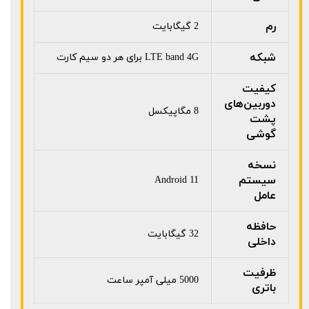
رم
2 گیگابایت
شبکه
LTE band 4G برای هر دو سیم کارت
کیفیت
دوربین‌های
8 مگاپیکسل
پشت
گوشی
نسخه
سیستم
Android 11
عامل
حافظه
32 گیگابایت
داخلی
ظرفیت
5000 میلی آمپر ساعت
باتری