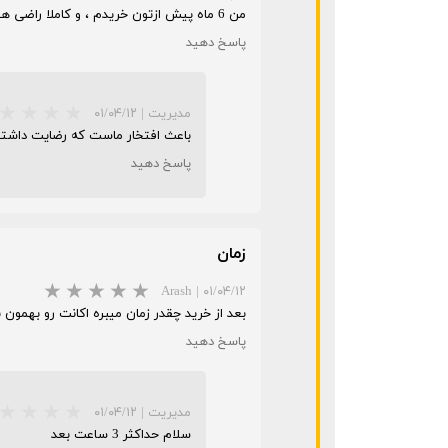
من 6 ماه پیش ازتون خریدم ، و کاملا راضی هستم ، ممنون از سایت خوبتون ، اکانت قانونی فیفا 23 پیش فروش نمیکنید؟
پاسخ دهید
مدیریت
|
۰۱/۰۴/۱۲
باعث افتخار ماست که رضایت داشتید ، فیفا 23 هنوز به استور سونی اضافه نشده ، به محض 
پاسخ دهید
زمان
Arash
|
۰۱/۰۴/۱۲
بعد از خرید چقدر زمان میبره اکانت رو بهمون 
پاسخ دهید
مدیریت
|
۰۱/۰۴/۱۲
سلام حداکثر 3 ساعت بعد