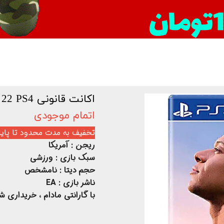
اکانت قانونی FIFA 22 PS4
اتمام موجودی
تخفیف به مدت محدود تا پایان
ریجن : آمریکا
سبک بازی : ورزشی
حجم دیتا :
نامشخص
ناشر بازی : EA
با گارانتی مادام ، خریداری ش