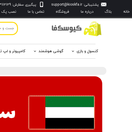
پشتیبانی:
support@kioskfa.ir
پیگیری سفارش: 09103112129
خانه
بلاگ
درباره‌ ما
فروشگاه
تماس با ما
نصب پک با
کنسول و بازی
گوشی هوشمند
کامپیوتر و لپ ت