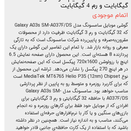
گیگابایت و رم 4 گیگابایت
اتمام موجودی
گوشی موبایل سامسونگ مدل Galaxy A03s SM-A037F/DS
که 32 گیگابایت و رم 3 گیگابایت ظرفیت دارد از محصولات
مقرون‌به‌صرفه و پایین‌رده شرکت سامسونگ است که به تازگی
معرفی و روانه بازار شد. با تمام این تفاسیر این گوشی دارای یک
پردازنده 8 هسته‌ای است. این محصول دارای صفحه نمایش 6.5
اینچ با رزولوشن 720x1600 پیکسل است که این صفحه‌نمایش
در هر اینچ 270 پیکسل را نشان می‌دهد. تراشه این محصول از
نوع MediaTek MT6765 Helio P35 (12nm) Chipset است
که برای کاربرد روزمره و متوسط رو به پایین از نظر پردازشی
مناسب خواهد بود. سامسونگ مدل Galaxy A03s SM-
A037F/DS با حافظه 32 گیگابایتی و رم 3 گیگابایتی برای
افرادی که از موبایل خود فقط برای کارهای روزمره و نه انجام
بازی‌های سنگین و یا کار با نرم‌افزارهای حرفه‌ای استفاده
می‌کنند، مناسب و به اندازه نیاز است. همچنین در نظر داشته
باشید که با استفاده از یک کارت حافظه‌ی جانبی قادر خواهید