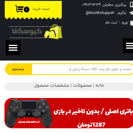
پیگیری سفارش: 09103112129
سبد خرید
۰
حساب کاربری من
تلگرام : KioskfaSupport@
ورود
/
ثبت نام
تغییر گذر واژه
سفارشات
خروج از حساب کاربری
جستجو
خانه | محصولات | مشخصات محصول