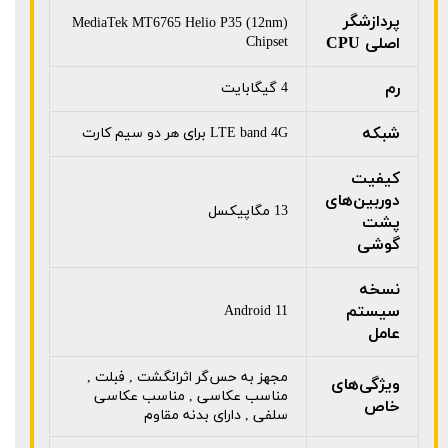
پردازشگر
MediaTek MT6765 Helio P35 (12nm)
اصلی CPU
Chipset
رم
4 گیگابایت
شبکه
LTE band 4G برای هر دو سیم کارت
کیفیت
دوربین‌های
13 مگاپیکسل
پشت
گوشی
نسخه
سیستم
Android 11
عامل
مجهز به حس‌گر اثرانگشت , فبلت ,
ویژگی‌های
مناسب عکاسی , مناسب عکاسی
خاص
سلفی , دارای بدنه مقاوم