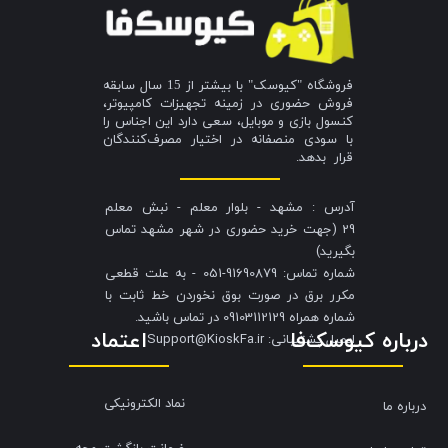
فروشگاه "کیوسک" با بیشتر از 15 سال سابقه
فروش حضوری در زمینه تجهیزات کامپیوتر،
کنسول بازی و موبایل، سعی دارد این اجناس را
با سودی منصفانه در اختیار مصرف‌کنندگان
قرار بدهد.
آدرس : مشهد - بلوار معلم - نبش معلم
29 (جهت خرید حضوری در شهر مشهد تماس
بگیرید)
شماره تماس: 91690879-051 - به علت قطعی
مکرر برق در صورت بوق نخوردن خط ثابت با
شماره همراه 09103112129 در تماس باشید.
درباره کیوسک‌فا
اعتماد
​​​​​​​ایمیل پشتیبانی: Support@KioskFa.ir
نماد الکترونیکی
درباره ما