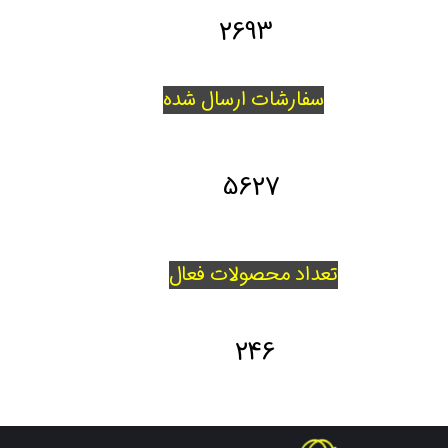
2693
سفارشات ارسال شده
5627
تعداد محصولات فعال
246