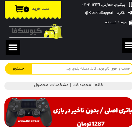
پیگیری سفارش: 09103112129
سبد خرید
۰
حساب کاربری من
تلگرام : KioskfaSupport@
ورود
/
ثبت نام
تغییر گذر واژه
سفارشات
خروج از حساب کاربری
جستجو
خانه | محصولات | مشخصات محصول