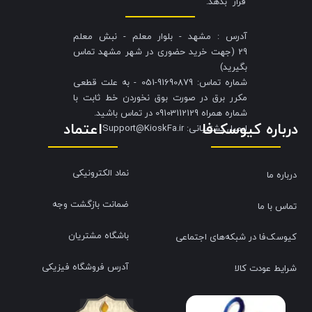
قرار بدهد.
آدرس : مشهد - بلوار معلم - نبش معلم
29 (جهت خرید حضوری در شهر مشهد تماس
بگیرید)
شماره تماس: 91690879-051 - به علت قطعی
مکرر برق در صورت بوق نخوردن خط ثابت با
شماره همراه 09103112129 در تماس باشید.
درباره کیوسک‌فا
اعتماد
​​​​​​​ایمیل پشتیبانی: Support@KioskFa.ir
نماد الکترونیکی
درباره ما
ضمانت بازگشت وجه
تماس با ما
باشگاه مشتریان
کیوسک‌فا در شبکه‌های اجتماعی
آدرس فروشگاه فیزیکی
شرایط عودت کالا