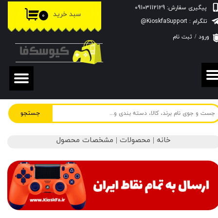
پیگیری سفارش: 09103112129
سبد خرید
۰
حساب کاربری من
تلگرام : KioskfaSupport@
ورود
/
ثبت نام
تغییر گذر واژه
سفارشات
خروج از حساب کاربری
جستجو
خانه | محصولات | مشخصات محصول