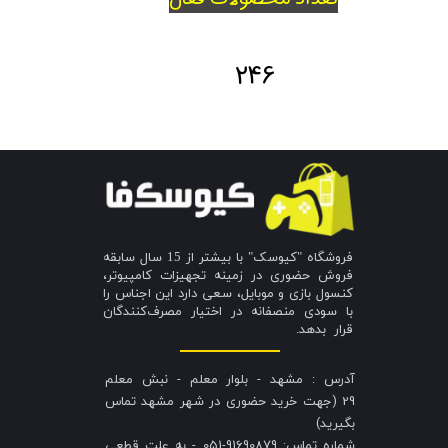
246
فروشگاه "کیوسک" با بیشتر از 15 سال سابقه
فروش حضوری در زمینه تجهیزات کامپیوتر،
کنسول بازی و موبایل، سعی دارد این اجناس را
با سودی منصفانه در اختیار مصرف‌کنندگان
قرار بدهد.
آدرس : مشهد - بلوار معلم - نبش معلم
29 (جهت خرید حضوری در شهر مشهد تماس
بگیرید)
شماره تماس: 91690879-051 - به علت قطعی