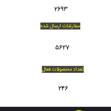
2693
سفارشات ارسال شده
5627
تعداد محصولات فعال
246