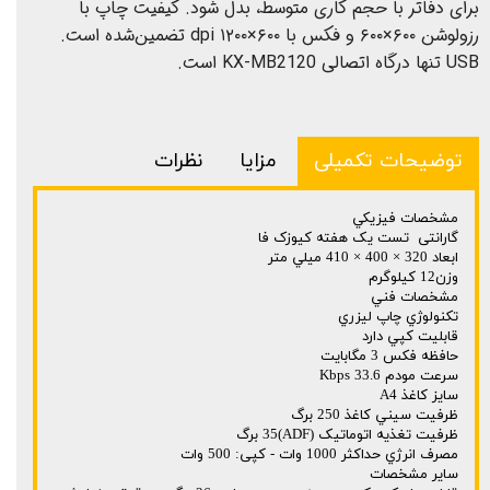
برای دفاتر با حجم کاری متوسط، بدل شود. کیفیت چاپ با
رزولوشن ۶۰۰×۶۰۰ و فکس با ۶۰۰×۱۲۰۰ dpi تضمین‌شده است.
USB تنها درگاه اتصالی KX-MB2120 است.
توضیحات تکمیلی
مزایا
نظرات
مشخصات فيزيکي
گارانتی تست یک هفته کیوزک فا
ابعاد 320 × 400 × 410 ميلي متر
وزن12 کيلوگرم
مشخصات فني
تکنولوژي چاپ ليزري
قابليت کپي دارد
حافظه فکس 3 مگابایت
سرعت مودم 33.6 Kbps
سايز کاغذ A4
ظرفيت سيني کاغذ 250 برگ
ظرفيت تغذيه اتوماتيک (ADF)35 برگ
مصرف انرژي حداکثر 1000 وات - کپی: 500 وات
ساير مشخصات