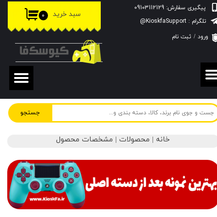
پیگیری سفارش: 09103112129
سبد خرید
۰
حساب کاربری من
تلگرام : KioskfaSupport@
ورود
/
ثبت نام
تغییر گذر واژه
سفارشات
خروج از حساب کاربری
جستجو
خانه | محصولات | مشخصات محصول