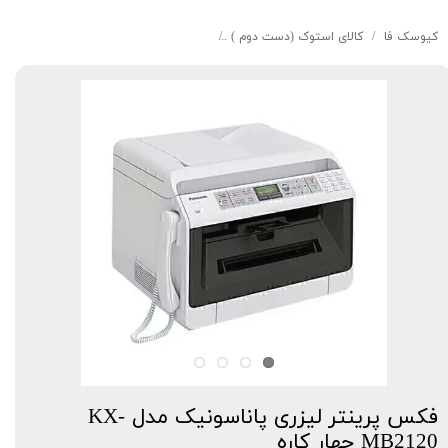
کیوسک‌ فا
کالای استوک (دست دوم )
فکس پرینتر لیزری پاناسونیک مدل KX-MB2120 چهار کاره
فکس پرینتر لیزری پاناسونیک مدل KX-
MB2120 چهار کاره