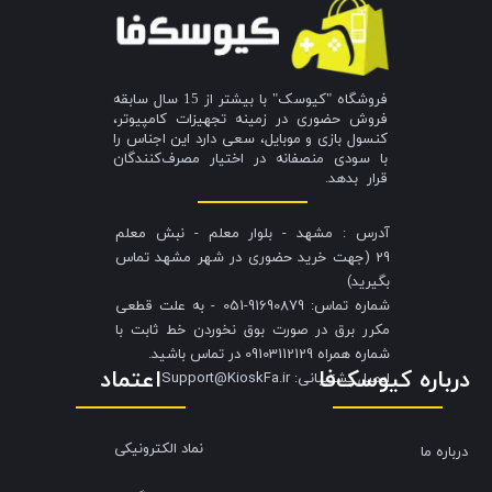
فروشگاه "کیوسک" با بیشتر از 15 سال سابقه
فروش حضوری در زمینه تجهیزات کامپیوتر،
کنسول بازی و موبایل، سعی دارد این اجناس را
با سودی منصفانه در اختیار مصرف‌کنندگان
قرار بدهد.
آدرس : مشهد - بلوار معلم - نبش معلم
29 (جهت خرید حضوری در شهر مشهد تماس
بگیرید)
شماره تماس: 91690879-051 - به علت قطعی
مکرر برق در صورت بوق نخوردن خط ثابت با
شماره همراه 09103112129 در تماس باشید.
درباره کیوسک‌فا
اعتماد
​​​​​​​ایمیل پشتیبانی: Support@KioskFa.ir
نماد الکترونیکی
درباره ما