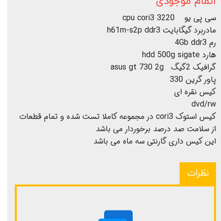
اتمام موجودی
سی پی یو cpu cori3 3220
مادربرد گیگابایت h61m-s2p ddr3
رم 4Gb ddr3
هارد hdd 500g sigate
گرافیک 2گیگ asus gt 730 2g
پاور گرین 330
کیس نقره ای
dvd/rw
کیس استوک cori3 در مجموعه کاملا تست شده و تمام قطعات
از سلامت صد درصد برخوردار می باشد
این کیس داری گارنتی سه ماه می باشد
نظرات