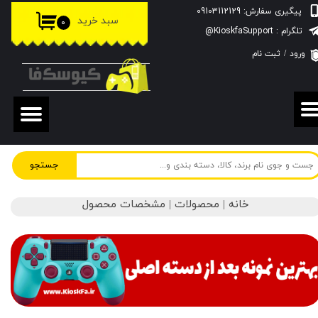
پیگیری سفارش: 09103112129
سبد خرید
۰
حساب کاربری من
تلگرام : KioskfaSupport@
ورود
/
ثبت نام
تغییر گذر واژه
سفارشات
خروج از حساب کاربری
جستجو
خانه | محصولات | مشخصات محصول