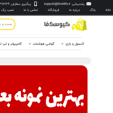
پشتیبانی:
support@kioskfa.ir
پیگیری سفارش: 09103112129
خانه
بلاگ
درباره‌ ما
فروشگاه
تماس با ما
نصب پک با
کنسول و بازی
گوشی هوشمند
کامپیوتر و لپ ت