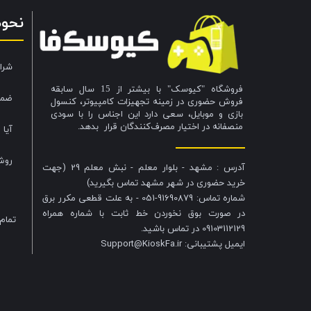
نحو
شرا
فروشگاه "کیوسک" با بیشتر از 15 سال سابقه
ضما
فروش حضوری در زمینه تجهیزات کامپیوتر، کنسول
بازی و موبایل، سعی دارد این اجناس را با سودی
منصفانه در اختیار مصرف‌کنندگان قرار بدهد.
آیا 
روش
آدرس : مشهد - بلوار معلم - نبش معلم 29 (جهت
خرید حضوری در شهر مشهد تماس بگیرید)
شماره تماس: 91690879-051 - به علت قطعی مکرر برق
در صورت بوق نخوردن خط ثابت با شماره همراه
تمام
09103112129 در تماس باشید.
​​​​​​​ایمیل پشتیبانی: Support@KioskFa.ir