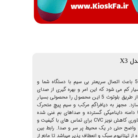
 X3
جدیدترین فناوری بلوتوث 5.0 باعث اتصال سریعتر بی سیم با دستگاه شما و
بسیار کم می شود که این امر و بهره گیری از صدای
استریو با انتقال بسیار سریع از طریق بلوتوث 5 این محصول را محصولی بسیار
زد. مجهز به دیافراگم مرکب و سیم پیچ متحرک
ا دامنه داینامیکی گسترده و صداهای بم غنی شده
ارائه می دهد. میکروفون با فناوری کاهش نویز CVC برای تماس های با کیفیت و
واضح حتی در یک محیط پر سر و صدا. رابط بین
ز تیتانیوم سبک و انعطاف پذیر میباشد تا مانع از