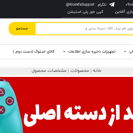
تلگرام : KioskfaSupport@
زی آفلاین
کپی خور پلی استیشن
جستجو
اپ
تجهیزات ذخیره سازی اطلاعات
کالای استوک (دست دوم )
خانه | محصولات | مشخصات محصول