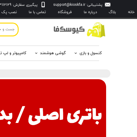
پشتیبانی:
support@kioskfa.ir
پیگیری سفارش: 09103112129
خانه
بلاگ
درباره‌ ما
فروشگاه
تماس با ما
نصب پک با
کنسول و بازی
گوشی هوشمند
کامپیوتر و لپ ت