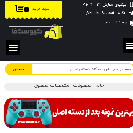
پیگیری سفارش: 09103112129
سبد خرید
۰
حساب کاربری من
تلگرام : KioskfaSupport@
ورود
/
ثبت نام
تغییر گذر واژه
سفارشات
خروج از حساب کاربری
جستجو
خانه | محصولات | مشخصات محصول