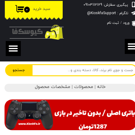
پیگیری سفارش: 09103112129
سبد خرید
۰
حساب کاربری من
تلگرام : KioskfaSupport@
ورود
/
ثبت نام
تغییر گذر واژه
سفارشات
خروج از حساب کاربری
جستجو
خانه | محصولات | مشخصات محصول