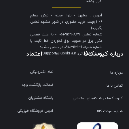
قرار بدهد.
آدرس : مشهد - بلوار معلم - نبش معلم
29 (جهت خرید حضوری در شهر مشهد تماس
بگیرید)
شماره تماس: 91690879-051 - به علت قطعی
مکرر برق در صورت بوق نخوردن خط ثابت با
شماره همراه 09103112129 در تماس باشید.
درباره کیوسک‌فا
اعتماد
​​​​​​​ایمیل پشتیبانی: Support@KioskFa.ir
نماد الکترونیکی
درباره ما
ضمانت بازگشت وجه
تماس با ما
باشگاه مشتریان
کیوسک‌فا در شبکه‌های اجتماعی
آدرس فروشگاه فیزیکی
شرایط عودت کالا