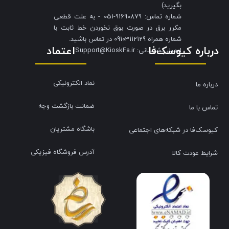
بگیرید)
شماره تماس: 91690879-051 - به علت قطعی
مکرر برق در صورت بوق نخوردن خط ثابت با
شماره همراه 09103112129 در تماس باشید.
درباره کیوسک‌فا
اعتماد
​​​​​​​ایمیل پشتیبانی: Support@KioskFa.ir
نماد الکترونیکی
درباره ما
ضمانت بازگشت وجه
تماس با ما
باشگاه مشتریان
کیوسک‌فا در شبکه‌های اجتماعی
آدرس فروشگاه فیزیکی
شرایط عودت کالا