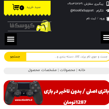
پیگیری سفارش: 09103112129
سبد خرید
۰
حساب کاربری من
تلگرام : KioskfaSupport@
ورود
/
ثبت نام
تغییر گذر واژه
سفارشات
خروج از حساب کاربری
جستجو
خانه | محصولات | مشخصات محصول