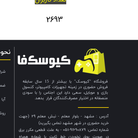
2693
نحو
شرا
فروشگاه "کیوسک" با بیشتر از 15 سال سابقه
ضما
فروش حضوری در زمینه تجهیزات کامپیوتر، کنسول
بازی و موبایل، سعی دارد این اجناس را با سودی
منصفانه در اختیار مصرف‌کنندگان قرار بدهد.
آیا 
روش
آدرس : مشهد - بلوار معلم - نبش معلم 29 (جهت
خرید حضوری در شهر مشهد تماس بگیرید)
شماره تماس: 91690879-051 - به علت قطعی مکرر برق
در صورت بوق نخوردن خط ثابت با شماره همراه