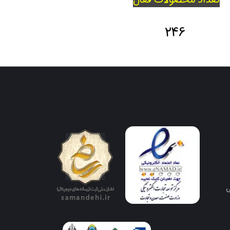
246
ی