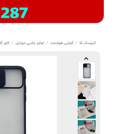
کیوسک‌ فا
گوشی هوشمند
لوازم جانبی موبایل
کاور گا