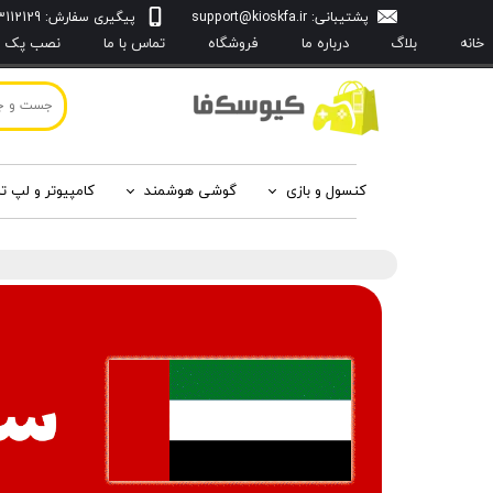
پشتیبانی:
support@kioskfa.ir
پیگیری سفارش: 09103112129
خانه
بلاگ
درباره‌ ما
فروشگاه
تماس با ما
نصب پک با
کنسول و بازی
گوشی هوشمند
کامپیوتر و لپ ت