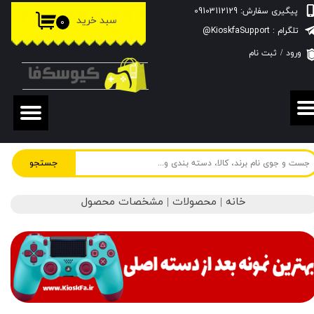
پیگیری سفارش: 09103112129
سبد خرید
۰
حساب کاربری من
تلگرام : KioskfaSupport@
ورود
/
ثبت نام
تغییر گذر واژه
سفارشات
خروج از حساب کاربری
جستجو
خانه | محصولات | مشخصات محصول