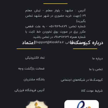
آدرس : مشهد - بلوار معلم - نبش معلم
29 (جهت خرید حضوری در شهر مشهد تماس
بگیرید)
شماره تماس: 91690879-051 - به علت قطعی
مکرر برق در صورت بوق نخوردن خط ثابت با
شماره همراه 09103112129 در تماس باشید.
درباره کیوسک‌فا
اعتماد
​​​​​​​ایمیل پشتیبانی: Support@KioskFa.ir
نماد الکترونیکی
درباره ما
ضمانت بازگشت وجه
تماس با ما
باشگاه مشتریان
کیوسک‌فا در شبکه‌های اجتماعی
آدرس فروشگاه فیزیکی
شرایط عودت کالا