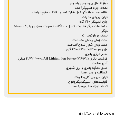
نوع اتصال بی‌سیم و باسیم
تعداد اجزاء اسپیکر۱ عدد
اقلام همراه بلندگو کابل شارژUSB Type-C دفترچه راهنما
توان ورودی ۱۰ وات
وزن اسپیکر ۳۶۰ گرم
مشخصات دیگر قابلیت اتصال دستگاه به صورت همزمان با یک Muvo
دیگر
نسخه‌ی بلوتوث ۵
مدت زمان پخش ۱۰ساعت
مدت زمان شارژ شدن۳ساعت
وزن هر ستلایت (تکه)۳۶۰ گرم
منبع انرژی باتری
ظرفیت باتری ۳.۷V ۲۰۰۰mAH Lithium Ion battery(۷.۴Wh) میلی
آمپر ساعت
منبع تغذیه باتری و برق شهری
اتصالات ورودی صدا
توان خروجی کلی۲۰ وات
قابلیت‌های اسپیکرمیکروفون
تعداد اجزاء ساب‌ووفر۱ عدد
محصولات مشابه