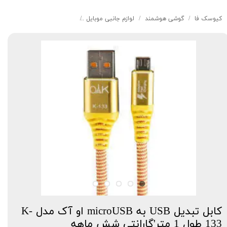
کیوسک‌ فا
گوشی هوشمند
لوازم جانبی موبایل
کابل تبدیل USB به microUSB او آک مدل K-133 طول 1 متر'گارانتی شش ماهه
کابل تبدیل USB به microUSB او آک مدل K-
133 طول 1 متر'گارانتی شش ماهه