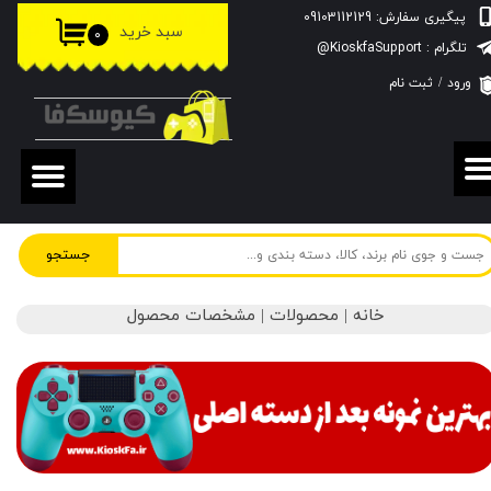
پیگیری سفارش: 09103112129
سبد خرید
۰
حساب کاربری من
تلگرام : KioskfaSupport@
ورود
/
ثبت نام
تغییر گذر واژه
سفارشات
خروج از حساب کاربری
جستجو
خانه | محصولات | مشخصات محصول