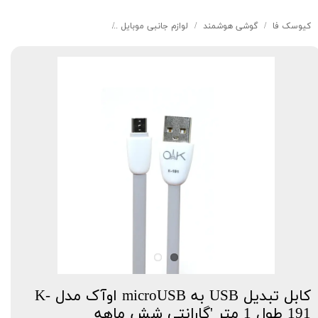
کیوسک‌ فا
گوشی هوشمند
لوازم جانبی موبایل
کابل تبدیل USB به microUSB اوآک مدل K-191 طول 1 متر 'گارانتی شش ماهه
کابل تبدیل USB به microUSB اوآک مدل K-
191 طول 1 متر 'گارانتی شش ماهه