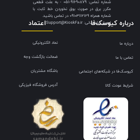
شماره تماس: 91690879-051 - به علت قطعی
مکرر برق در صورت بوق نخوردن خط ثابت با
شماره همراه 09103112129 در تماس باشید.
درباره کیوسک‌فا
اعتماد
​​​​​​​ایمیل پشتیبانی: Support@KioskFa.ir
نماد الکترونیکی
درباره ما
ضمانت بازگشت وجه
تماس با ما
باشگاه مشتریان
کیوسک‌فا در شبکه‌های اجتماعی
آدرس فروشگاه فیزیکی
شرایط عودت کالا