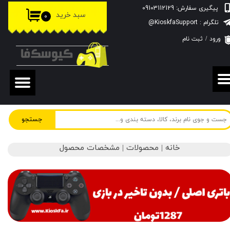
پیگیری سفارش: 09103112129
سبد خرید
۰
حساب کاربری من
تلگرام : KioskfaSupport@
ورود
/
ثبت نام
تغییر گذر واژه
سفارشات
خروج از حساب کاربری
جستجو
خانه | محصولات | مشخصات محصول