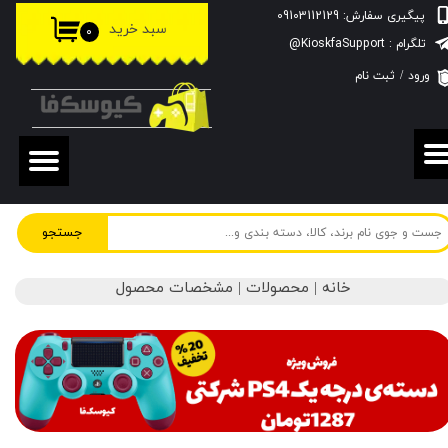
پیگیری سفارش: 09103112129
سبد خرید
۰
حساب کاربری من
تلگرام : KioskfaSupport@
ورود
/
ثبت نام
تغییر گذر واژه
سفارشات
خروج از حساب کاربری
جستجو
خانه | محصولات | مشخصات محصول