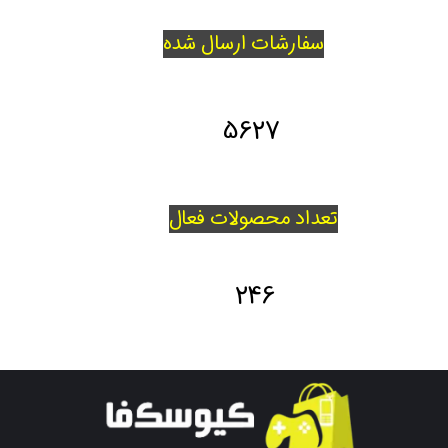
سفارشات ارسال شده
5627
تعداد محصولات فعال
246