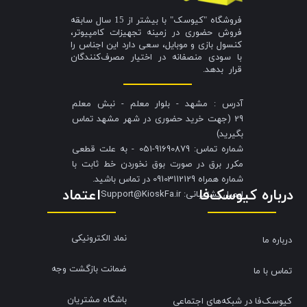
فروشگاه "کیوسک" با بیشتر از 15 سال سابقه
فروش حضوری در زمینه تجهیزات کامپیوتر،
کنسول بازی و موبایل، سعی دارد این اجناس را
با سودی منصفانه در اختیار مصرف‌کنندگان
قرار بدهد.
آدرس : مشهد - بلوار معلم - نبش معلم
29 (جهت خرید حضوری در شهر مشهد تماس
بگیرید)
شماره تماس: 91690879-051 - به علت قطعی
مکرر برق در صورت بوق نخوردن خط ثابت با
شماره همراه 09103112129 در تماس باشید.
درباره کیوسک‌فا
اعتماد
​​​​​​​ایمیل پشتیبانی: Support@KioskFa.ir
نماد الکترونیکی
درباره ما
ضمانت بازگشت وجه
تماس با ما
باشگاه مشتریان
کیوسک‌فا در شبکه‌های اجتماعی