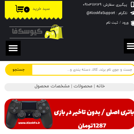
پیگیری سفارش: 09103112129
سبد خرید
۰
حساب کاربری من
تلگرام : KioskfaSupport@
ورود
/
ثبت نام
تغییر گذر واژه
سفارشات
خروج از حساب کاربری
جستجو
خانه | محصولات | مشخصات محصول