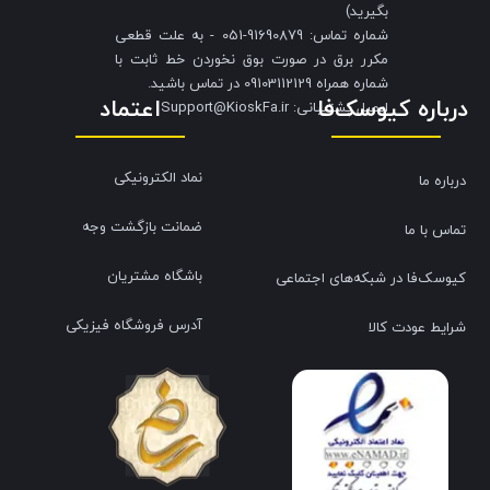
بگیرید)
شماره تماس: 91690879-051 - به علت قطعی
مکرر برق در صورت بوق نخوردن خط ثابت با
شماره همراه 09103112129 در تماس باشید.
درباره کیوسک‌فا
اعتماد
​​​​​​​ایمیل پشتیبانی: Support@KioskFa.ir
نماد الکترونیکی
درباره ما
ضمانت بازگشت وجه
تماس با ما
باشگاه مشتریان
کیوسک‌فا در شبکه‌های اجتماعی
آدرس فروشگاه فیزیکی
شرایط عودت کالا