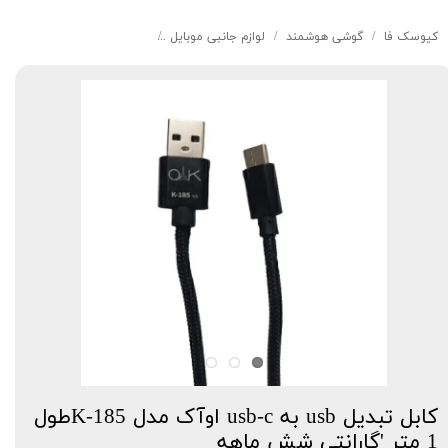
کیوسک‌ فا
گوشی هوشمند
لوازم جانبی موبایل
کابل تبدیل usb به usb-c اوآک مدل K-185طول 1 متر 'گارانتی شش ماهه
کابل تبدیل usb به usb-c اوآک مدل K-185طول
1 متر 'گارانتی شش ماهه