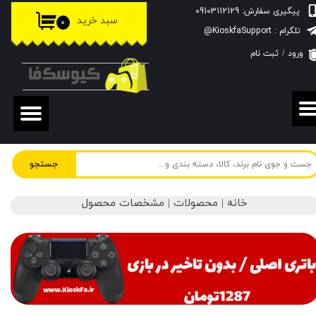
پیگیری سفارش: 09103112129
سبد خرید
۰
حساب کاربری من
تلگرام : KioskfaSupport@
ورود
/
ثبت نام
تغییر گذر واژه
سفارشات
خروج از حساب کاربری
جستجو
خانه | محصولات | مشخصات محصول