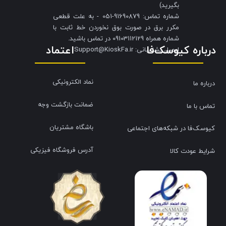
بگیرید)
شماره تماس: 91690879-051 - به علت قطعی
مکرر برق در صورت بوق نخوردن خط ثابت با
شماره همراه 09103112129 در تماس باشید.
درباره کیوسک‌فا
اعتماد
​​​​​​​ایمیل پشتیبانی: Support@KioskFa.ir
نماد الکترونیکی
درباره ما
ضمانت بازگشت وجه
تماس با ما
باشگاه مشتریان
کیوسک‌فا در شبکه‌های اجتماعی
آدرس فروشگاه فیزیکی
شرایط عودت کالا