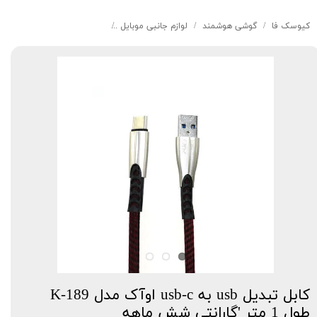
کیوسک‌ فا
گوشی هوشمند
لوازم جانبی موبایل
کابل تبدیل usb به usb-c اوآک مدل K-189 طول 1 متر 'گارانتی شش ماهه
کابل تبدیل usb به usb-c اوآک مدل K-189
طول 1 متر 'گارانتی شش ماهه