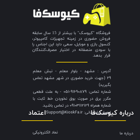
فروشگاه "کیوسک" با بیشتر از 15 سال سابقه
فروش حضوری در زمینه تجهیزات کامپیوتر،
کنسول بازی و موبایل، سعی دارد این اجناس را
با سودی منصفانه در اختیار مصرف‌کنندگان
قرار بدهد.
آدرس : مشهد - بلوار معلم - نبش معلم
29 (جهت خرید حضوری در شهر مشهد تماس
بگیرید)
شماره تماس: 91690879-051 - به علت قطعی
مکرر برق در صورت بوق نخوردن خط ثابت با
شماره همراه 09103112129 در تماس باشید.
درباره کیوسک‌فا
اعتماد
​​​​​​​ایمیل پشتیبانی: Support@KioskFa.ir
نماد الکترونیکی
درباره ما