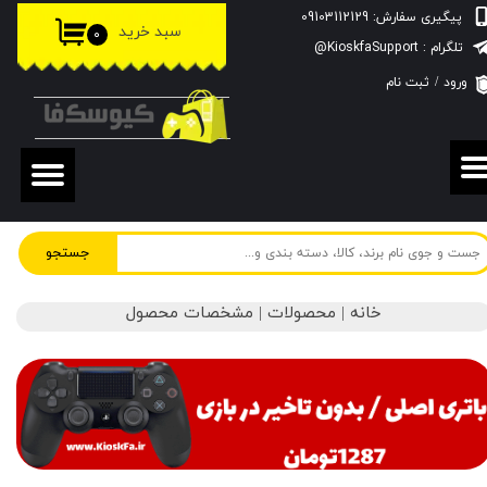
پیگیری سفارش: 09103112129
سبد خرید
۰
حساب کاربری من
تلگرام : KioskfaSupport@
ورود
/
ثبت نام
تغییر گذر واژه
سفارشات
خروج از حساب کاربری
جستجو
خانه | محصولات | مشخصات محصول