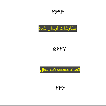
2693
سفارشات ارسال شده
5627
تعداد محصولات فعال
246