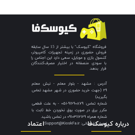
فروشگاه "کیوسک" با بیشتر از 15 سال سابقه
فروش حضوری در زمینه تجهیزات کامپیوتر،
کنسول بازی و موبایل، سعی دارد این اجناس را
با سودی منصفانه در اختیار مصرف‌کنندگان
قرار بدهد.
آدرس : مشهد - بلوار معلم - نبش معلم
29 (جهت خرید حضوری در شهر مشهد تماس
بگیرید)
شماره تماس: 91690879-051 - به علت قطعی
مکرر برق در صورت بوق نخوردن خط ثابت با
شماره همراه 09103112129 در تماس باشید.
درباره کیوسک‌فا
اعتماد
​​​​​​​ایمیل پشتیبانی: Support@KioskFa.ir