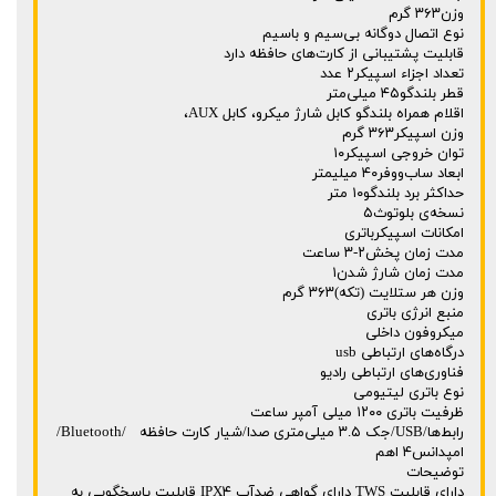
وزن۳۶۳ گرم
نوع اتصال دوگانه بی‌سیم و باسیم
قابلیت پشتیبانی از کارت‌های حافظه دارد
تعداد اجزاء اسپیکر۲ عدد
قطر بلندگو۴۵ میلی‌متر
اقلام همراه بلندگو کابل شارژ میکرو، کابل AUX،
وزن اسپیکر۳۶۳ گرم
توان خروجی اسپیکر۱۰
ابعاد ساب‌ووفر۴۰ میلیمتر
حداکثر برد بلندگو۱۰ متر
نسخه‌ی بلوتوث۵
امکانات اسپیکرباتری
مدت زمان پخش۲-۳ ساعت
مدت زمان شارژ شدن۱
وزن هر ستلایت (تکه)۳۶۳ گرم
منبع انرژی باتری
میکروفون داخلی
درگاه‌های ارتباطی usb
فناوری‌های ارتباطی رادیو
نوع باتری لیتیومی
ظرفیت باتری ۱۲۰۰ میلی آمپر ساعت
رابط‌ها/USB/جک ۳.۵ میلی‌متری صدا/شیار کارت حافظه /Bluetooth/
امپدانس۴ اهم
توضیحات
دارای قابلیت TWS دارای گواهی ضدآب IPX۴ قابلیت پاسخگویی به