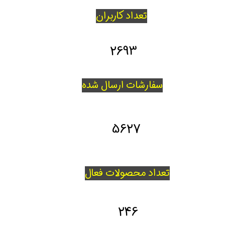
تعداد کاربران
2693
سفارشات ارسال شده
5627
تعداد محصولات فعال
246