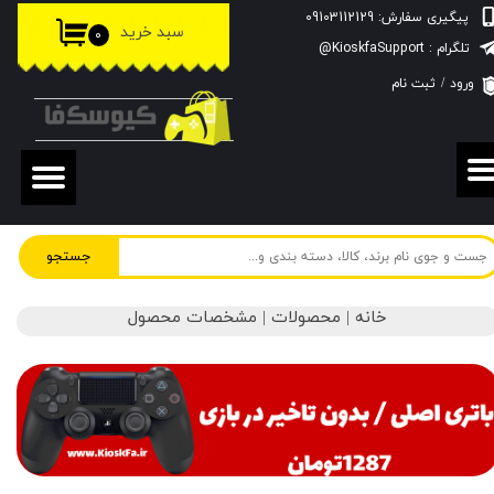
پیگیری سفارش: 09103112129
سبد خرید
۰
حساب کاربری من
تلگرام : KioskfaSupport@
ورود
/
ثبت نام
تغییر گذر واژه
سفارشات
خروج از حساب کاربری
جستجو
خانه | محصولات | مشخصات محصول