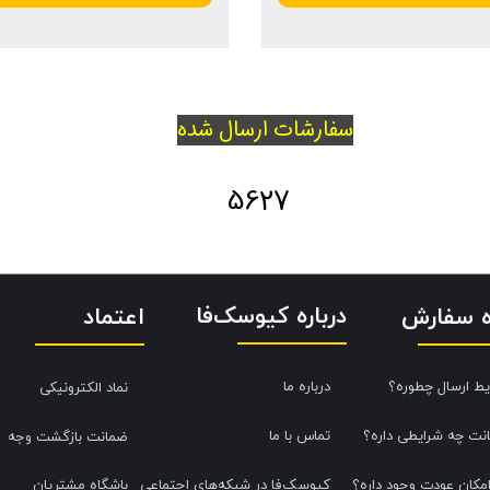
سفارشات ارسال شده
5627
درباره کیوسک‌فا
اعتماد
ه سفارش
یط ارسال چطوره؟
درباره ما
نماد الکترونیکی
نت چه شرایطی داره؟
تماس با ما
ضمانت بازگشت وجه
امکان عودت وجود داره؟
کیوسک‌فا در شبکه‌های اجتماعی
باشگاه مشتریان