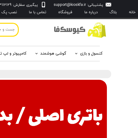
پشتیبانی:
support@kioskfa.ir
پیگیری سفارش: 09103112129
خانه
بلاگ
درباره‌ ما
فروشگاه
تماس با ما
نصب پک با
کنسول و بازی
گوشی هوشمند
کامپیوتر و لپ ت