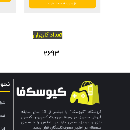
افزودن به سبد خرید
تعداد کاربران
2693
نحو
شرا
فروشگاه "کیوسک" با بیشتر از 15 سال سابقه
ضما
فروش حضوری در زمینه تجهیزات کامپیوتر، کنسول
بازی و موبایل، سعی دارد این اجناس را با سودی
منصفانه در اختیار مصرف‌کنندگان قرار بدهد.
آیا 