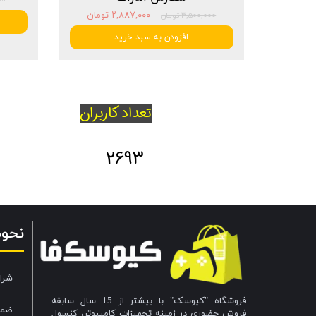
۲,۸۸۷,۰۰۰ تومان
۳,۵۰۰,۰۰۰ تومان
افزودن به سبد خرید
تعداد کاربران
2693
نحو
شرا
فروشگاه "کیوسک" با بیشتر از 15 سال سابقه
ضما
فروش حضوری در زمینه تجهیزات کامپیوتر، کنسول