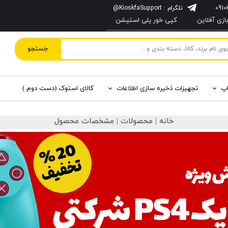
تلگرام : KioskfaSupport@
زی آفلاین
کپی خور پلی استیشن
جستجو
اپ
تجهیزات ذخیره سازی اطلاعات
کالای استوک (دست دوم )
خانه | محصولات | مشخصات محصول