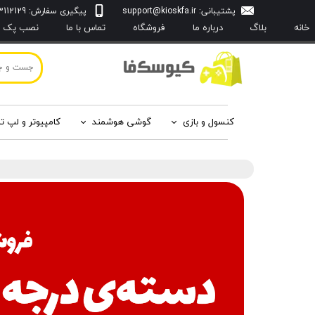
پشتیبانی:
support@kioskfa.ir
پیگیری سفارش: 09103112129
خانه
بلاگ
درباره‌ ما
فروشگاه
تماس با ما
نصب پک با
کنسول و بازی
گوشی هوشمند
کامپیوتر و لپ ت