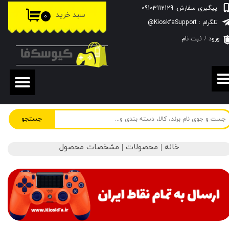
پیگیری سفارش: 09103112129
سبد خرید
۰
حساب کاربری من
تلگرام : KioskfaSupport@
ورود
/
ثبت نام
تغییر گذر واژه
سفارشات
خروج از حساب کاربری
جستجو
خانه | محصولات | مشخصات محصول