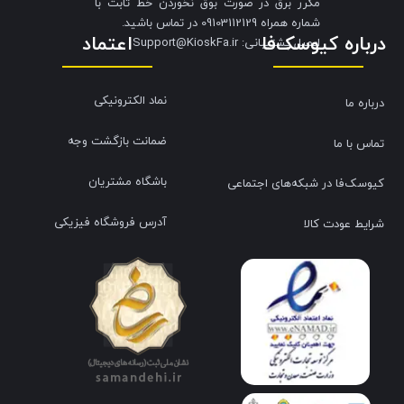
مکرر برق در صورت بوق نخوردن خط ثابت با
شماره همراه 09103112129 در تماس باشید.
درباره کیوسک‌فا
اعتماد
​​​​​​​ایمیل پشتیبانی: Support@KioskFa.ir
نماد الکترونیکی
درباره ما
ضمانت بازگشت وجه
تماس با ما
باشگاه مشتریان
کیوسک‌فا در شبکه‌های اجتماعی
آدرس فروشگاه فیزیکی
شرایط عودت کالا