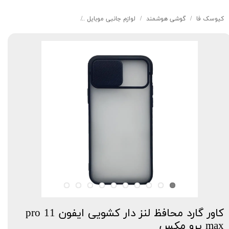
کیوسک‌ فا
گوشی هوشمند
لوازم جانبی موبایل
کاور گارد محافظ لنز دار کشویی ایفون 11  max
کاور گارد محافظ لنز دار کشویی ایفون 11 pro
max پرو مکس