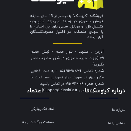
فروشگاه "کیوسک" با بیشتر از 15 سال سابقه
فروش حضوری در زمینه تجهیزات کامپیوتر،
کنسول بازی و موبایل، سعی دارد این اجناس را
با سودی منصفانه در اختیار مصرف‌کنندگان
قرار بدهد.
آدرس : مشهد - بلوار معلم - نبش معلم
29 (جهت خرید حضوری در شهر مشهد تماس
بگیرید)
شماره تماس: 91690879-051 - به علت قطعی
مکرر برق در صورت بوق نخوردن خط ثابت با
شماره همراه 09103112129 در تماس باشید.
درباره کیوسک‌فا
اعتماد
​​​​​​​ایمیل پشتیبانی: Support@KioskFa.ir
نماد الکترونیکی
درباره ما
ضمانت بازگشت وجه
تماس با ما