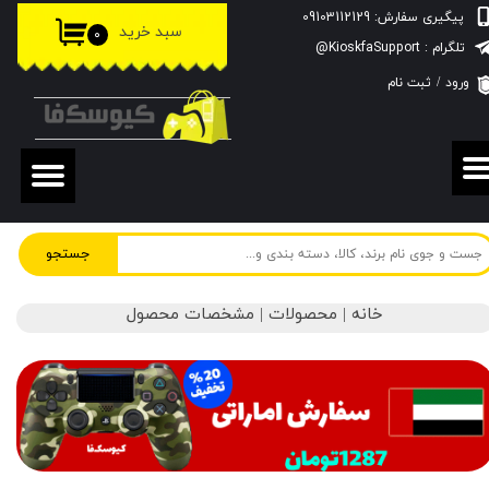
پیگیری سفارش: 09103112129
سبد خرید
۰
حساب کاربری من
تلگرام : KioskfaSupport@
ورود
/
ثبت نام
تغییر گذر واژه
سفارشات
خروج از حساب کاربری
جستجو
خانه | محصولات | مشخصات محصول