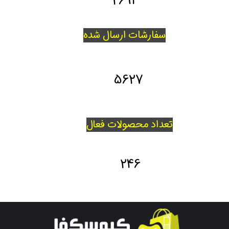
2693
سفارشات ارسال شده
5627
تعداد محصولات فعال
246